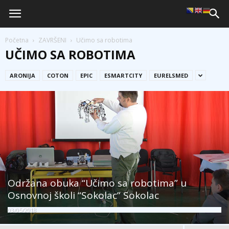
Početna
ZAVRŠENI
Učimo sa robotima
UČIMO SA ROBOTIMA
ARONIJA
COTON
EPIC
ESMARTCITY
EURELSMED
Održana obuka “Učimo sa robotima” u
Osnovnoj školi “Sokolac” Sokolac
03/05/2018