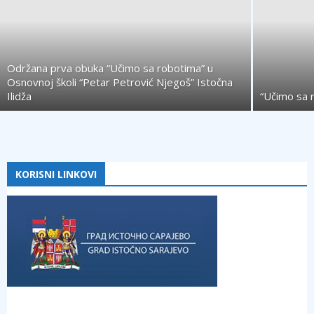
Održana prva obuka “Učimo sa robotima” u
Osnovnoj školi “Petar Petrović Njegoš” Istočna
Ilidža
“Učimo sa 
KORISNI LINKOVI