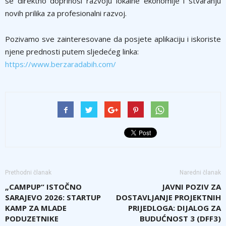
se direktno doprinosi razvoju lokalne ekonomije i stvaranju
novih prilika za profesionalni razvoj.
Pozivamo sve zainteresovane da posjete aplikaciju i iskoriste
njene prednosti putem sljedećeg linka:
https://www.berzaradabih.com/
Prethodni članak
Naredni članak
„CAMPUP“ ISTOČNO
JAVNI POZIV ZA
SARAJEVO 2026: STARTUP
DOSTAVLJANJE PROJEKTNIH
KAMP ZA MLADE
PRIJEDLOGA: DIJALOG ZA
PODUZETNIKE
BUDUĆNOST 3 (DFF3)