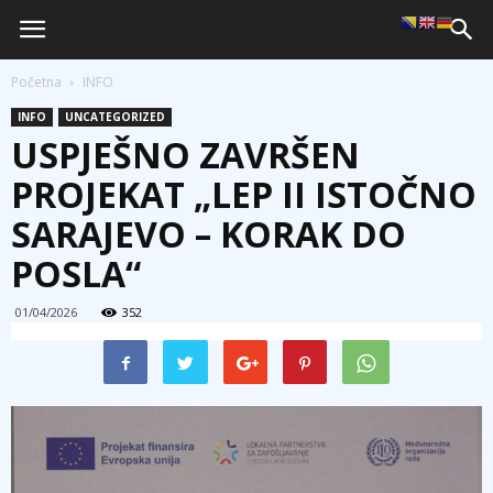
Početna
INFO
INFO
UNCATEGORIZED
USPJEŠNO ZAVRŠEN
PROJEKAT „LEP II ISTOČNO
SARAJEVO – KORAK DO
POSLA“
01/04/2026
352