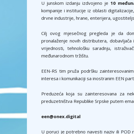
U junskom izdanju izdvojeno je
10 međuna
kompanije i institucije iz oblasti digitaliza
drvne industrije, hrane, enterijera, ugostitelj
Cilj ovog mjesečnog pregleda je da dom
pronalaženje novih distributera, dobavljača
vrijednosti, tehnološku saradnju, istraži
međunarodnom tržištu.
EEN-RS tim pruža podršku zainteresovanim f
interesa i komunikaciji sa inostranim EEN par
Preduzeća koja su zainteresovana za nek
preduzetništva Republike Srpske putem emai
een@onex.digital
U poruci je potrebno navesti naziv ili POD r