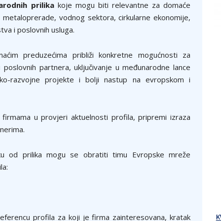
rodnih prilika
koje mogu biti relevantne za domaće
cije, metaloprerade, vodnog sektora, cirkularne ekonomije,
stva i poslovnih usluga.
aćim preduzećima približi konkretne mogućnosti za
 i poslovnih partnera, uključivanje u međunarodne lance
vačko-razvojne projekte i bolji nastup na evropskom i
irmama u provjeri aktuelnosti profila, pripremi izraza
tnerima.
u od prilika mogu se obratiti timu Evropske mreže
la:
eferencu profila za koji je firma zainteresovana, kratak