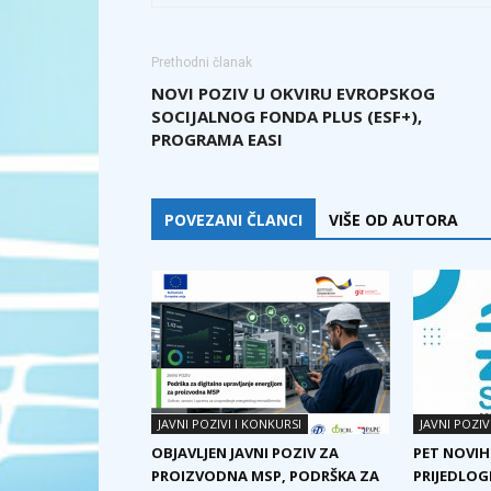
Prethodni članak
NOVI POZIV U OKVIRU EVROPSKOG
SOCIJALNOG FONDA PLUS (ESF+),
PROGRAMA EASI
POVEZANI ČLANCI
VIŠE OD AUTORA
JAVNI POZIVI I KONKURSI
JAVNI POZIV
OBJAVLJEN JAVNI POZIV ZA
PET NOVIH
PROIZVODNA MSP, PODRŠKA ZA
PRIJEDLOG