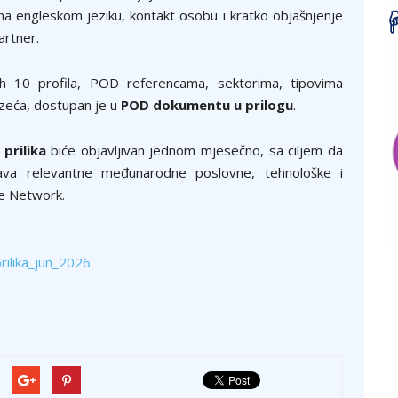
 na engleskom jeziku, kontakt osobu i kratko objašnjenje
artner.
h 10 profila, POD referencama, sektorima, tipovima
zeća, dostupan je u
POD dokumentu u prilogu
.
prilika
biće objavljivan jednom mjesečno, sa ciljem da
žava relevantne međunarodne poslovne, tehnološke i
e Network.
ilika_jun_2026