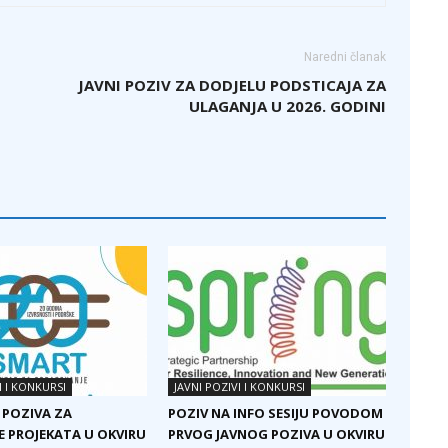
Naredni članak
JAVNI POZIV ZA DODJELU PODSTICAJA ZA
ULAGANJA U 2026. GODINI
I I KONKURSI
JAVNI POZIVI I KONKURSI
 POZIVA ZA
POZIV NA INFO SESIJU POVODOM
E PROJEKATA U OKVIRU
PRVOG JAVNOG POZIVA U OKVIRU