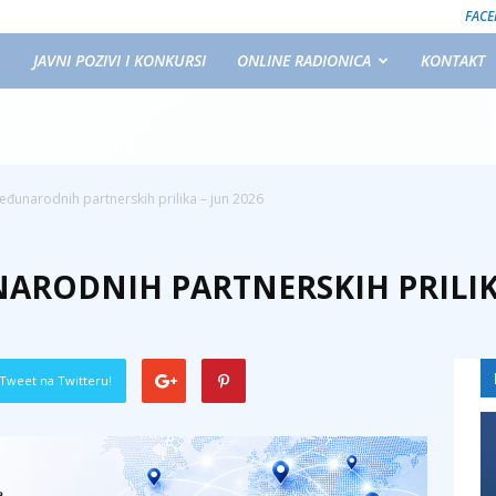
FAC
JAVNI POZIVI I KONKURSI
ONLINE RADIONICA
KONTAKT
đunarodnih partnerskih prilika – jun 2026
ARODNIH PARTNERSKIH PRILIKA
Tweet na Twitteru!