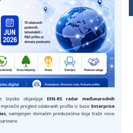
ke Srpske objavljuje
EEN-RS radar međunarodnih
mjesečni pregled odabranih profila iz baze
Enterprise
ies
, namijenjen domaćim preduzećima koja traže nove
partnere.