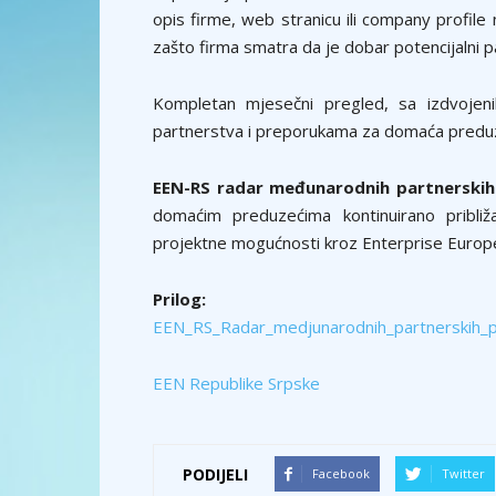
opis firme, web stranicu ili company profile
zašto firma smatra da je dobar potencijalni p
Kompletan mjesečni pregled, sa izdvojeni
partnerstva i preporukama za domaća predu
EEN-RS radar međunarodnih partnerskih 
domaćim preduzećima kontinuirano pribli
projektne mogućnosti kroz Enterprise Europ
Prilog:
EEN_RS_Radar_medjunarodnih_partnerskih_pr
EEN Republike Srpske
PODIJELI
Facebook
Twitter