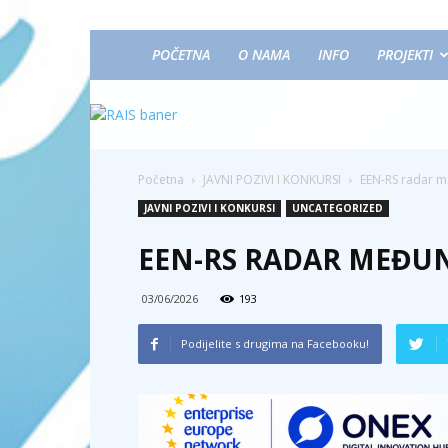
POČETNA
O NAMA
INFO
PROJEKTI
Početna
JAVNI POZIVI I KONKURSI
EEN-RS radar me
JAVNI POZIVI I KONKURSI
UNCATEGORIZED
EEN-RS RADAR MEĐUN
03/06/2026
193
Podijelite s drugima na Facebooku!