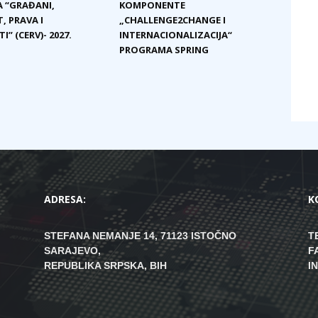
 “GRAĐANI,
KOMPONENTE
, PRAVA I
„CHALLENGE2CHANGE I
I” (CERV)- 2027.
INTERNACIONALIZACIJA“
PROGRAMA SPRING
ADRESA:
K
STEFANA NEMANJE 14, 71123 ISTOČNO
T
SARAJEVO,
F
REPUBLIKA SRPSKA, BIH
I