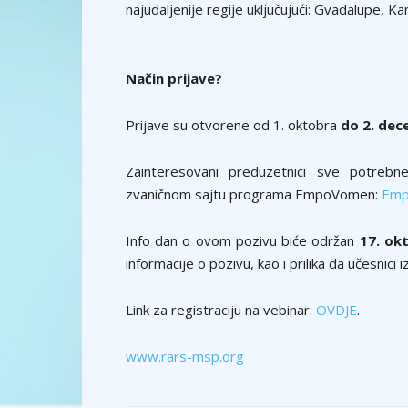
najudaljenije regije uključujući: Gvadalupe, Ka
Način prijave?
Prijave su otvorene od 1. oktobra
do 2. dec
Zainteresovani preduzetnici sve potrebn
zvaničnom sajtu programa EmpoVomen:
Emp
Info dan o ovom pozivu biće održan
17. ok
informacije o pozivu, kao i prilika da učesnic
Link za registraciju na vebinar:
OVDJE
.
www.rars-msp.org