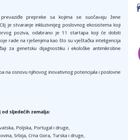
prevaziđe prepreke sa kojima se suočavaju žene
 Cilj je stvaranje inkluzivnijeg poslovnog ekosistema koji
m prvog poziva, odabrano je 11 startapa koji će dobiti
oje rade na rješenjima kao što su vještačka inteligencija
đaji za genetsku dijagnostiku i ekološke antimikrobne
pa na osnovu njihovog inovativnog potencijala i poslovne
 od sljedećih zemalja:
atska, Poljska, Portugal i druge,
vina, Srbija, Crna Gora, Turska i druge,