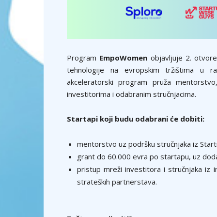
Program
EmpoWomen
objavljuje 2. otvor
tehnologije na evropskim tržištima u r
akceleratorski program pruža mentorstvo,
investitorima i odabranim stručnjacima.
Startapi koji budu odabrani će dobiti:
mentorstvo uz podršku stručnjaka iz Star
grant do 60.000 evra po startapu, uz dod
pristup mreži investitora i stručnjaka iz
strateških partnerstava.