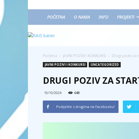
POČETNA
O NAMA
INFO
PROJEKTI
Početna
JAVNI POZIVI I KONKURSI
Drugi poziv za
JAVNI POZIVI I KONKURSI
UNCATEGORIZED
DRUGI POZIV ZA STA
10/10/2024
648
Podijelite s drugima na Facebooku!