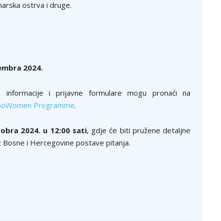
narska ostrva i druge.
embra 2024.
e informacije i prijavne formulare mogu pronaći na
oWomen Programme
.
tobra 2024. u 12:00 sati
, gdje će biti pružene detaljne
i iz Bosne i Hercegovine postave pitanja.