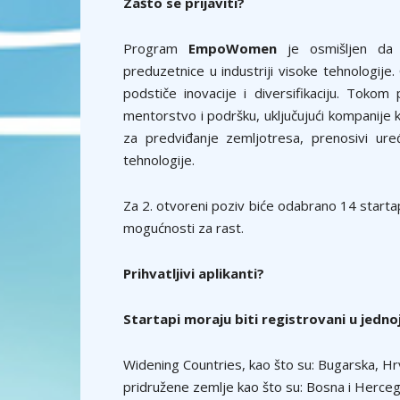
Zašto se prijaviti?
Program
EmpoWomen
je osmišljen da 
preduzetnice u industriji visoke tehnologije.
podstiče inovacije i diversifikaciju. Toko
mentorstvo i podršku, uključujući kompanije k
za predviđanje zemljotresa, prenosivi ure
tehnologije.
Za 2. otvoreni poziv biće odabrano 14 starta
mogućnosti za rast.
Prihvatljivi aplikanti?
Startapi moraju biti registrovani u jednoj
Widening Countries, kao što su: Bugarska, Hrv
pridružene zemlje kao što su: Bosna i Hercego