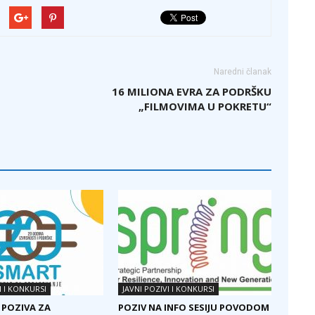
Naredni članak
16 MILIONA EVRA ZA PODRŠKU
„FILMOVIMA U POKRETU“
I I KONKURSI
JAVNI POZIVI I KONKURSI
 POZIVA ZA
POZIV NA INFO SESIJU POVODOM