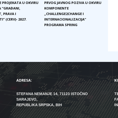
E PROJEKATA U OKVIRU
PRVOG JAVNOG POZIVA U OKVIRU
 “GRAĐANI,
KOMPONENTE
, PRAVA I
„CHALLENGE2CHANGE I
I” (CERV)- 2027.
INTERNACIONALIZACIJA“
PROGRAMA SPRING
ADRESA:
K
STEFANA NEMANJE 14, 71123 ISTOČNO
T
SARAJEVO,
F
REPUBLIKA SRPSKA, BIH
I