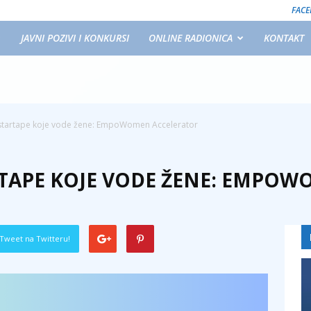
FAC
JAVNI POZIVI I KONKURSI
ONLINE RADIONICA
KONTAKT
 startape koje vode žene: EmpoWomen Accelerator
RTAPE KOJE VODE ŽENE: EMPO
Tweet na Twitteru!