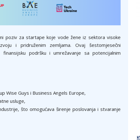
eni poziv za startape koje vode žene iz sektora visoke
azvoju i pridruženim zemljama. Ovaj šestomjesečni
 finansijsku podršku i umrežavanje sa potencijalnim
tup Wise Guys i Business Angels Europe,
atne usluge,
 industrije, što omogućava širenje poslovanja i stvaranje