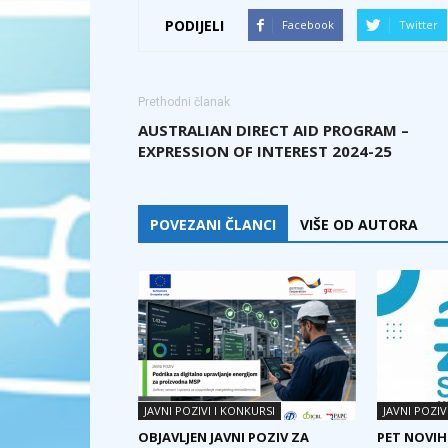
PODIJELI
Facebook
Twitter
Prethodni članak
AUSTRALIAN DIRECT AID PROGRAM –
EXPRESSION OF INTEREST 2024-25
POVEZANI ČLANCI
VIŠE OD AUTORA
JAVNI POZIVI I KONKURSI
JAVNI POZIV
OBJAVLJEN JAVNI POZIV ZA
PET NOVIH