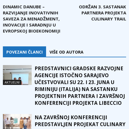
DINAMIC DANUBE –
ODRŽAN 3. SASTANAK
RAZVIJANJE INOVATIVNIH
PARTNERA PROJEKTA
SAVEZA ZA MENADŽMENT,
CULINARY TRAIL
INOVACIJE I SARADNJU U
EVROPSKOJ BIOEKONOMIJI
POVEZANI ČLANCI
VIŠE OD AUTORA
PREDSTAVNICI GRADSKE RAZVOJNE
AGENCIJE ISTOČNO SARAJEVO
UČESTVOVALI SU 22. I 23. JUNA U
AKTUELNI
RIMINIJU (ITALIJA) NA SASTANKU
PROJEKTNIH PARTNERA I ZAVRŠNOJ
KONFERENCIJI PROJEKTA LIBECCIO
NA ZAVRŠNOJ KONFERENCIJI
PREDSTAVLJEN PROJEKAT CULINARY