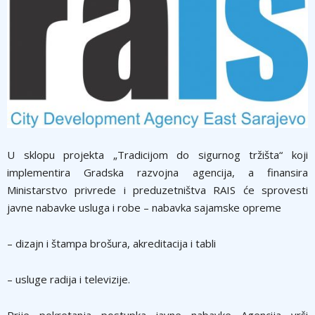
U sklopu projekta „Tradicijom do sigurnog tržišta“ koji
implementira Gradska razvojna agencija, a finansira
Ministarstvo privrede i preduzetništva RAIS će sprovesti
javne nabavke usluga i robe – nabavka sajamske opreme
– dizajn i štampa brošura, akreditacija i tabli
– usluge radija i televizije.