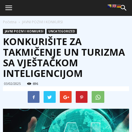
Početna
JAVNI POZIVI I KONKURSI
JAVNI POZIVI I KONKURSI
UNCATEGORIZED
KONKURIŠITE ZA
TAKMIČENJE UN TURIZMA
SA VJEŠTAČKOM
INTELIGENCIJOM
03/02/2025
696