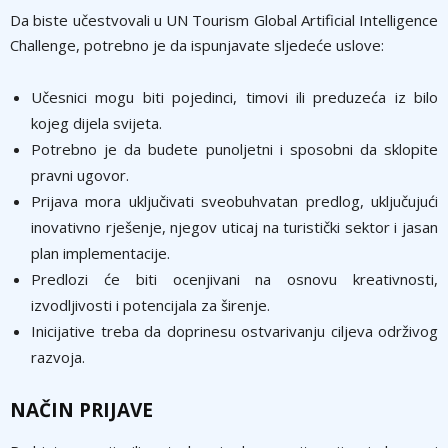
Da biste učestvovali u UN Tourism Global Artificial Intelligence
Challenge, potrebno je da ispunjavate sljedeće uslove:
Učesnici mogu biti pojedinci, timovi ili preduzeća iz bilo
kojeg dijela svijeta.
Potrebno je da budete punoljetni i sposobni da sklopite
pravni ugovor.
Prijava mora uključivati sveobuhvatan predlog, uključujući
inovativno rješenje, njegov uticaj na turistički sektor i jasan
plan implementacije.
Predlozi će biti ocenjivani na osnovu kreativnosti,
izvodljivosti i potencijala za širenje.
Inicijative treba da doprinesu ostvarivanju ciljeva održivog
razvoja.
NAČIN PRIJAVE