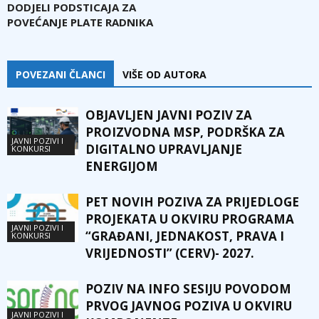
DODJELI PODSTICAJA ZA
POVEĆANJE PLATE RADNIKA
POVEZANI ČLANCI
VIŠE OD AUTORA
OBJAVLJEN JAVNI POZIV ZA
PROIZVODNA MSP, PODRŠKA ZA
JAVNI POZIVI I
DIGITALNO UPRAVLJANJE
KONKURSI
ENERGIJOM
PET NOVIH POZIVA ZA PRIJEDLOGE
PROJEKATA U OKVIRU PROGRAMA
JAVNI POZIVI I
“GRAĐANI, JEDNAKOST, PRAVA I
KONKURSI
VRIJEDNOSTI” (CERV)- 2027.
POZIV NA INFO SESIJU POVODOM
PRVOG JAVNOG POZIVA U OKVIRU
JAVNI POZIVI I