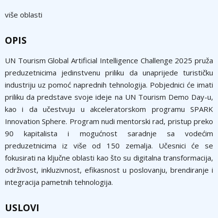
više oblasti
OPIS
UN Tourism Global Artificial Intelligence Challenge 2025 pruža
preduzetnicima jedinstvenu priliku da unaprijede turističku
industriju uz pomoć naprednih tehnologija. Pobjednici će imati
priliku da predstave svoje ideje na UN Tourism Demo Day-u,
kao i da učestvuju u akceleratorskom programu SPARK
Innovation Sphere. Program nudi mentorski rad, pristup preko
90 kapitalista i mogućnost saradnje sa vodećim
preduzetnicima iz više od 150 zemalja. Učesnici će se
fokusirati na ključne oblasti kao što su digitalna transformacija,
održivost, inkluzivnost, efikasnost u poslovanju, brendiranje i
integracija pametnih tehnologija.
USLOVI