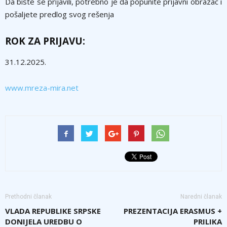
Da biste se prijavili, potrebno je da popunite prijavni obrazac i
pošaljete predlog svog rešenja
ROK ZA PRIJAVU:
31.12.2025.
www.mreza-mira.net
Prethodni članak
Naredni članak
VLADA REPUBLIKE SRPSKE
PREZENTACIJA ERASMUS +
DONIJELA UREDBU O
PRILIKA