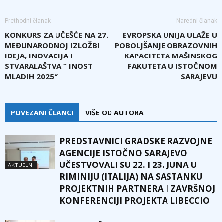
Prethodni članak
Naredni članak
KONKURS ZA UČEŠĆE NA 27.
EVROPSKA UNIJA ULAŽE U
MEĐUNARODNOJ IZLOŽBI
POBOLJŠANJE OBRAZOVNIH
IDEJA, INOVACIJA I
KAPACITETA MAŠINSKOG
STVARALAŠTVA “ INOST
FAKUTETA U ISTOČNOM
MLADIH 2025″
SARAJEVU
POVEZANI ČLANCI
VIŠE OD AUTORA
PREDSTAVNICI GRADSKE RAZVOJNE
AGENCIJE ISTOČNO SARAJEVO
UČESTVOVALI SU 22. I 23. JUNA U
AKTUELNI
RIMINIJU (ITALIJA) NA SASTANKU
PROJEKTNIH PARTNERA I ZAVRŠNOJ
KONFERENCIJI PROJEKTA LIBECCIO