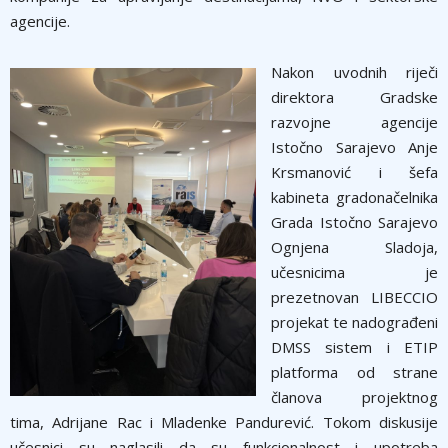
agencije.
Nakon uvodnih riječi
direktora Gradske
razvojne agencije
Istočno Sarajevo Anje
Krsmanović i šefa
kabineta gradonačelnika
Grada Istočno Sarajevo
Ognjena Sladoja,
učesnicima je
prezetnovan LIBECCIO
projekat te nadograđeni
DMSS sistem i ETIP
platforma od strane
članova projektnog
tima, Adrijane Rac i Mladenke Pandurević. Tokom diskusije
učesnici su naglasili da su funkcionalnost i upotreba