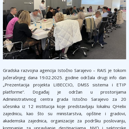
Gradska razvojna agencija Istočno Sarajevo – RAIS je tokom
jučerašnjeg dana 19.02.2025. godine održala drugi info dan
„Prezentacija projekta LIBECCIO, DMSS sistema i ETIP
platforme“. Događaj je održan u prostorijama
Administrativnog centra grada Istočno Sarajevo za 20
učesnika iz 12 institucija koje predstavljaju lokalnu QHelix
zajednicu, kao što su ministarstva, opštine i gradovi,
akademska zajednica, organizacije za podršku poslovanju,
kompanije za upravljanje destinacijama, NVO i sektorske