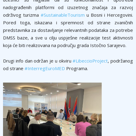
nadograđenih platformi od izuzetnog značaja za razvoj
održivog turizma
#SustainableTourism
u Bosni i Hercegovini.
Pored toga, iskazana i spremnost od strane zvaničnih
predstavnika za dostavljanje relevantnih podataka za potrebe
DMSS baze, a sve u cilju uspješne realizacije test aktivnosti
koja će biti realizovana na području grada Istočno Sarajevo.
Drugi info dan održan je u okviru
#LibeccioProject
, podržanog
od strane
#InterregEuroMED
Programa.