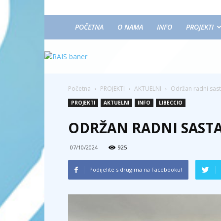
POČETNA
O NAMA
INFO
PROJEKTI
Početna
PROJEKTI
AKTUELNI
Održan radni sast
PROJEKTI
AKTUELNI
INFO
LIBECCIO
ODRŽAN RADNI SASTA
07/10/2024
925
Podijelite s drugima na Facebooku!