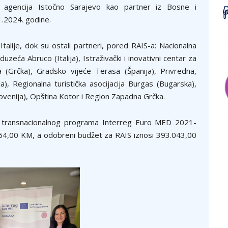
na agencija Istočno Sarajevo kao partner iz Bosne i
.2024. godine.
Italije, dok su ostali partneri, pored RAIS-a: Nacionalna
uzeća Abruco (Italija), Istraživački i inovativni centar za
na (Grčka), Gradsko vijeće Terasa (Španija), Privredna,
a), Regionalna turistička asocijacija Burgas (Bugarska),
ovenija), Opština Kotor i Region Zapadna Grčka.
a transnacionalnog programa Interreg Euro MED 2021-
664,00 KM, a odobreni budžet za RAIS iznosi 393.043,00