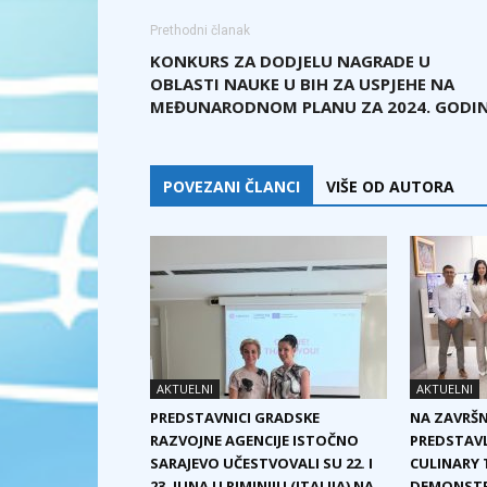
Prethodni članak
KONKURS ZA DODJELU NAGRADE U
OBLASTI NAUKE U BIH ZA USPJEHE NA
MEĐUNARODNOM PLANU ZA 2024. GODI
POVEZANI ČLANCI
VIŠE OD AUTORA
AKTUELNI
AKTUELNI
PREDSTAVNICI GRADSKE
NA ZAVRŠN
RAZVOJNE AGENCIJE ISTOČNO
PREDSTAVL
SARAJEVO UČESTVOVALI SU 22. I
CULINARY T
23. JUNA U RIMINIJU (ITALIJA) NA
DEMONSTRA