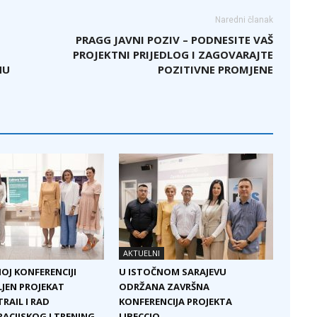
Naredni članak
PRAGG JAVNI POZIV – PODNESITE VAŠ
PROJEKTNI PRIJEDLOG I ZAGOVARAJTE
NU
POZITIVNE PROMJENE
AKTUELNI
OJ KONFERENCIJI
U ISTOČNOM SARAJEVU
JEN PROJEKAT
ODRŽANA ZAVRŠNA
RAIL I RAD
KONFERENCIJA PROJEKTA
CIJSKOG I TRENING
LIBECCIO