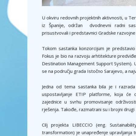
U okviru redovnih projektnih aktivnosti, u Ter
iz Španije, održan dvodnevni radni sas
prisustvovali i predstavnici Gradske razvojne
Tokom sastanka konzorcijum je predstavio 
Fokus je bio na razvoju arhtitekture predviđ
Destination Management Support System). U B
se na području grada Istočno Sarajevo, a najve
Jedna od tema sastanka bila je i razrada 
uspostavljanje ETIP platforme, koja će ok
zajednice u svrhu promovisanje održivosti 
rješenja. Takođe, razmatrani su i brojni drugi
Cilj projekta LIBECCIO (eng. Sustainabil
transformation) je unapređenje upravljanja 