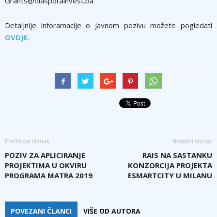
Grants@diasporainvest.ba
Detaljnije inforamacije o Javnom pozivu možete pogledati
OVDJE
.
Prethodni članak
Naredni članak
POZIV ZA APLICIRANJE
RAIS NA SASTANKU
PROJEKTIMA U OKVIRU
KONZORCIJA PROJEKTA
PROGRAMA MATRA 2019
ESMARTCITY U MILANU
POVEZANI ČLANCI
VIŠE OD AUTORA