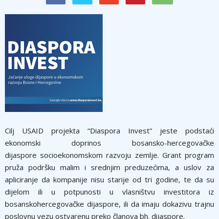
Cilj USAID projekta “Diaspora Invest” jeste podstaći
ekonomski doprinos bosansko-hercegovačke
dijaspore socioekonomskom razvoju zemlje. Grant program
pruža podršku malim i srednjim preduzećima, a uslov za
apliciranje da kompanije nisu starije od tri godine, te da su
dijelom ili u potpunosti u vlasništvu investitora iz
bosanskohercegovačke dijaspore, ili da imaju dokazivu trajnu
poslovnu vezu ostvarenu preko članova bh. dijaspore.