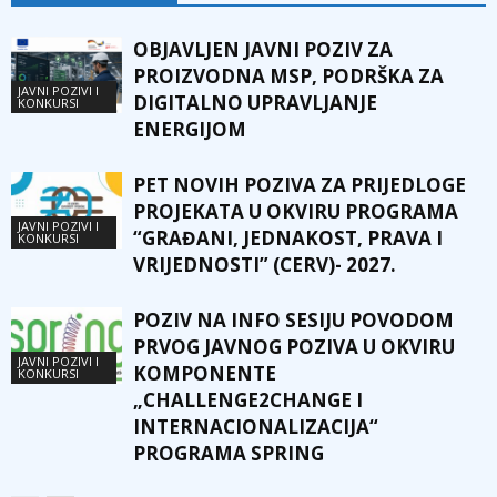
OBJAVLJEN JAVNI POZIV ZA
PROIZVODNA MSP, PODRŠKA ZA
JAVNI POZIVI I
DIGITALNO UPRAVLJANJE
KONKURSI
ENERGIJOM
PET NOVIH POZIVA ZA PRIJEDLOGE
PROJEKATA U OKVIRU PROGRAMA
JAVNI POZIVI I
“GRAĐANI, JEDNAKOST, PRAVA I
KONKURSI
VRIJEDNOSTI” (CERV)- 2027.
POZIV NA INFO SESIJU POVODOM
PRVOG JAVNOG POZIVA U OKVIRU
JAVNI POZIVI I
KOMPONENTE
KONKURSI
„CHALLENGE2CHANGE I
INTERNACIONALIZACIJA“
PROGRAMA SPRING