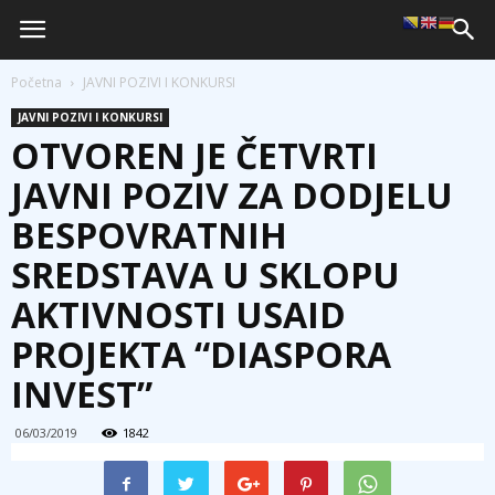
Početna
JAVNI POZIVI I KONKURSI
JAVNI POZIVI I KONKURSI
OTVOREN JE ČETVRTI
JAVNI POZIV ZA DODJELU
BESPOVRATNIH
SREDSTAVA U SKLOPU
AKTIVNOSTI USAID
PROJEKTA “DIASPORA
INVEST”
06/03/2019
1842