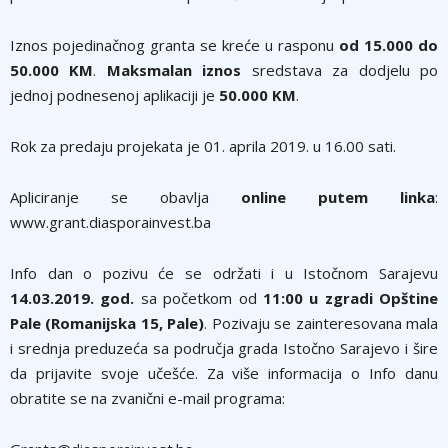
Iznos pojedinačnog granta se kreće u rasponu
od 15.000 do
50.000 KM
.
Maksmalan iznos
sredstava za dodjelu po
jednoj podnesenoj aplikaciji je
50.000 KM
.
Rok za predaju projekata je 01. aprila 2019. u 16.00 sati.
Apliciranje se obavlja
online putem linka
:
www.grant.diasporainvest.ba
Info dan o pozivu će se održati i u Istočnom Sarajevu
14.03.2019. god.
sa početkom od
11:00 u zgradi Opštine
Pale (Romanijska 15, Pale)
. Pozivaju se zainteresovana mala
i srednja preduzeća sa područja grada Istočno Sarajevo i šire
da prijavite svoje učešće. Za više informacija o Info danu
obratite se na zvanični e-mail programa: