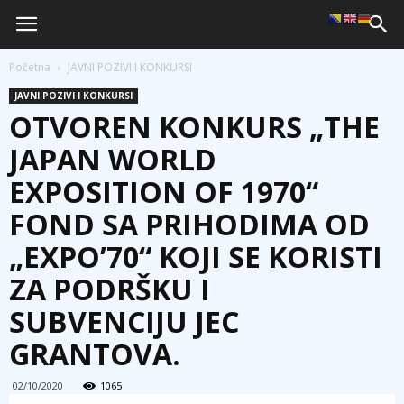
Početna
JAVNI POZIVI I KONKURSI
JAVNI POZIVI I KONKURSI
OTVOREN KONKURS „THE
JAPAN WORLD
EXPOSITION OF 1970“
FOND SA PRIHODIMA OD
„EXPO’70“ KOJI SE KORISTI
ZA PODRŠKU I
SUBVENCIJU JEC
GRANTOVA.
02/10/2020
1065