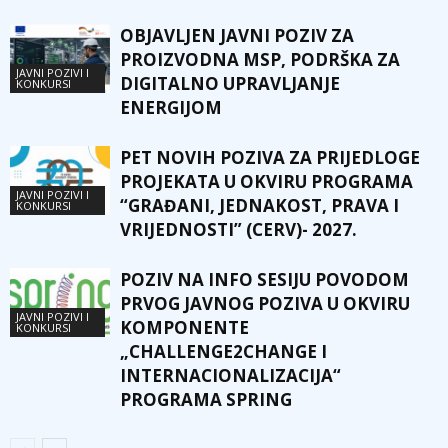
OBJAVLJEN JAVNI POZIV ZA
PROIZVODNA MSP, PODRŠKA ZA
JAVNI POZIVI I
DIGITALNO UPRAVLJANJE
KONKURSI
ENERGIJOM
PET NOVIH POZIVA ZA PRIJEDLOGE
PROJEKATA U OKVIRU PROGRAMA
JAVNI POZIVI I
“GRAĐANI, JEDNAKOST, PRAVA I
KONKURSI
VRIJEDNOSTI” (CERV)- 2027.
POZIV NA INFO SESIJU POVODOM
PRVOG JAVNOG POZIVA U OKVIRU
JAVNI POZIVI I
KOMPONENTE
KONKURSI
„CHALLENGE2CHANGE I
INTERNACIONALIZACIJA“
PROGRAMA SPRING