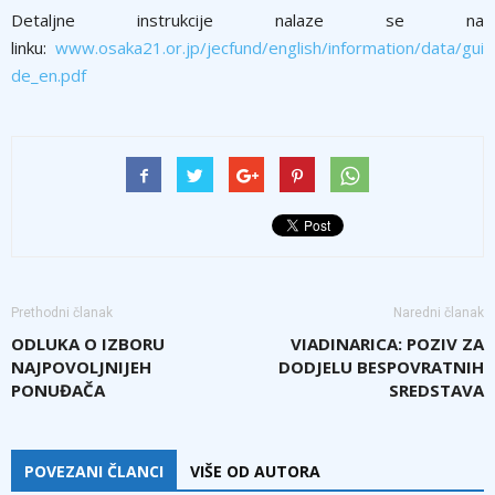
Detaljne instrukcije nalaze se na
linku:
www.osaka21.or.jp/jecfund/english/information/data/gui
de_en.pdf
Prethodni članak
Naredni članak
ODLUKA O IZBORU
VIADINARICA: POZIV ZA
NAJPOVOLJNIJEH
DODJELU BESPOVRATNIH
PONUĐAČA
SREDSTAVA
POVEZANI ČLANCI
VIŠE OD AUTORA