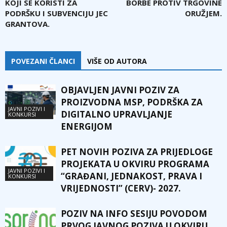
KOJI SE KORISTI ZA
BORBE PROTIV TRGOVINE
PODRŠKU I SUBVENCIJU JEC
ORUŽJEM.
GRANTOVA.
POVEZANI ČLANCI
VIŠE OD AUTORA
OBJAVLJEN JAVNI POZIV ZA
PROIZVODNA MSP, PODRŠKA ZA
JAVNI POZIVI I
DIGITALNO UPRAVLJANJE
KONKURSI
ENERGIJOM
PET NOVIH POZIVA ZA PRIJEDLOGE
PROJEKATA U OKVIRU PROGRAMA
JAVNI POZIVI I
“GRAĐANI, JEDNAKOST, PRAVA I
KONKURSI
VRIJEDNOSTI” (CERV)- 2027.
POZIV NA INFO SESIJU POVODOM
PRVOG JAVNOG POZIVA U OKVIRU