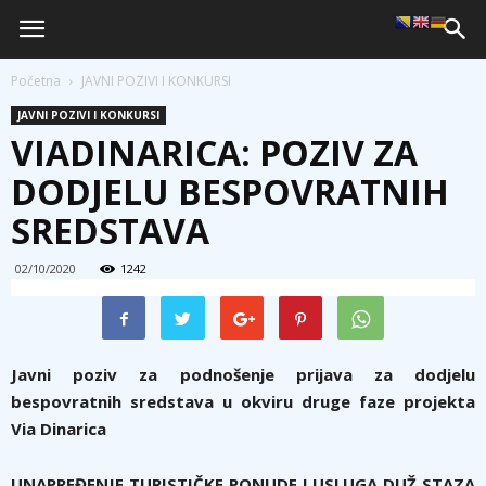
Početna
JAVNI POZIVI I KONKURSI
JAVNI POZIVI I KONKURSI
VIADINARICA: POZIV ZA
DODJELU BESPOVRATNIH
SREDSTAVA
02/10/2020
1242
Javni poziv za podnošenje prijava za dodjelu
bespovratnih sredstava u okviru druge faze projekta
Via Dinarica
UNAPREĐENJE TURISTIČKE PONUDE I USLUGA DUŽ STAZA