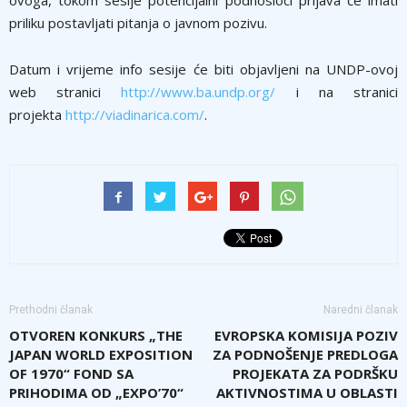
ovoga, tokom sesije potencijalni podnosioci prijava će imati
priliku postavljati pitanja o javnom pozivu.
Datum i vrijeme info sesije će biti objavljeni na UNDP-ovoj
web stranici
http://www.ba.undp.org/
i na stranici
projekta
http://viadinarica.com/
.
Prethodni članak
Naredni članak
OTVOREN KONKURS „THE
EVROPSKA KOMISIJA POZIV
JAPAN WORLD EXPOSITION
ZA PODNOŠENJE PREDLOGA
OF 1970“ FOND SA
PROJEKATA ZA PODRŠKU
PRIHODIMA OD „EXPO’70“
AKTIVNOSTIMA U OBLASTI