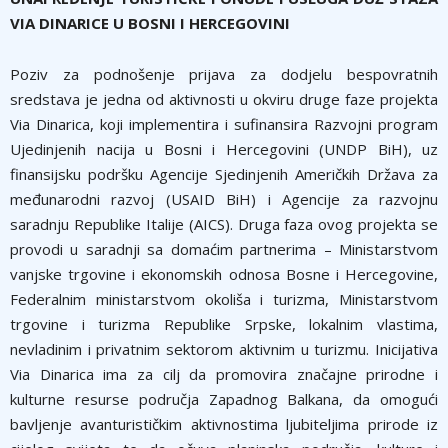
VIA DINARICE U BOSNI I HERCEGOVINI
Poziv za podnošenje prijava za dodjelu bespovratnih
sredstava je jedna od aktivnosti u okviru druge faze projekta
Via Dinarica, koji implementira i sufinansira Razvojni program
Ujedinjenih nacija u Bosni i Hercegovini (UNDP BiH), uz
finansijsku podršku Agencije Sjedinjenih Američkih Država za
međunarodni razvoj (USAID BiH) i Agencije za razvojnu
saradnju Republike Italije (AICS). Druga faza ovog projekta se
provodi u saradnji sa domaćim partnerima – Ministarstvom
vanjske trgovine i ekonomskih odnosa Bosne i Hercegovine,
Federalnim ministarstvom okoliša i turizma, Ministarstvom
trgovine i turizma Republike Srpske, lokalnim vlastima,
nevladinim i privatnim sektorom aktivnim u turizmu. Inicijativa
Via Dinarica ima za cilj da promovira značajne prirodne i
kulturne resurse područja Zapadnog Balkana, da omogući
bavljenje avanturističkim aktivnostima ljubiteljima prirode iz