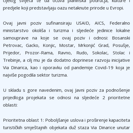
cijelog svijeta te da očuva planinska područja, kulture i
predjele koji predstavljaju oazu netaknute prirode u Evropi.
Ovaj javni poziv sufinansiraju USAID, AICS, Federalno
ministarstvo okoliša i turizma i sljedeće jedinice lokalne
samouprave na koje se ovaj poziv i odnosi: Bosanski
Petrovac, Gacko, Konjic, Mostar, Mrkonjić Grad, Posušje,
Prijedor, Prozor-Rama, Ravno, Rudo, Sokolac, Stolac i
Trebinje, a cilj mu je da dodatno doprinese razvoju inicijative
Via Dinarica, kao i oporavku od pandemije Covid-19 koja je
najviše pogodila sektor turizma.
U skladu s gore navedenim, ovaj Javni poziv za podnošenje
prijedloga projekata se odnosi na sljedeće 2 prioritetne
oblasti:
Prioritetna oblast 1: Poboljšanje uslova i proširenje kapaciteta
turističkih smještajnih objekata duž staza Via Dinarice unutar