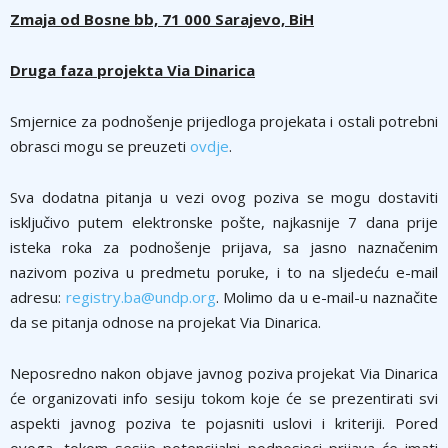
Zmaja od Bosne bb, 71 000 Sarajevo, BiH
Druga faza projekta Via Dinarica
Smjernice za podnošenje prijedloga projekata i ostali potrebni
obrasci mogu se preuzeti
ovdje
.
Sva dodatna pitanja u vezi ovog poziva se mogu dostaviti
isključivo putem elektronske pošte, najkasnije 7 dana prije
isteka roka za podnošenje prijava, sa jasno naznačenim
nazivom poziva u predmetu poruke, i to na sljedeću e-mail
adresu:
registry.ba@undp.org
. Molimo da u e-mail-u naznačite
da se pitanja odnose na projekat Via Dinarica.
Neposredno nakon objave javnog poziva projekat Via Dinarica
će organizovati info sesiju tokom koje će se prezentirati svi
aspekti javnog poziva te pojasniti uslovi i kriteriji. Pored