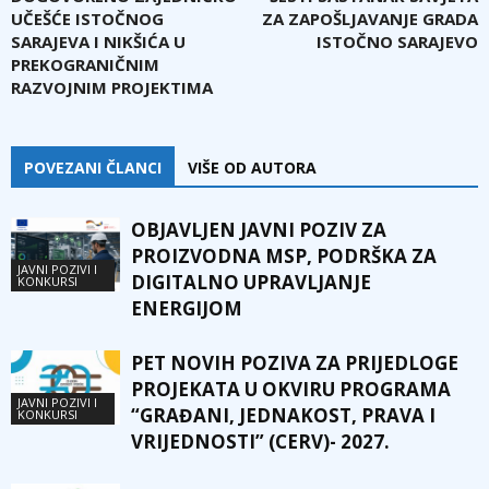
UČEŠĆE ISTOČNOG
ZA ZAPOŠLJAVANJE GRADA
SARAJEVA I NIKŠIĆA U
ISTOČNO SARAJEVO
PREKOGRANIČNIM
RAZVOJNIM PROJEKTIMA
POVEZANI ČLANCI
VIŠE OD AUTORA
OBJAVLJEN JAVNI POZIV ZA
PROIZVODNA MSP, PODRŠKA ZA
JAVNI POZIVI I
DIGITALNO UPRAVLJANJE
KONKURSI
ENERGIJOM
PET NOVIH POZIVA ZA PRIJEDLOGE
PROJEKATA U OKVIRU PROGRAMA
JAVNI POZIVI I
“GRAĐANI, JEDNAKOST, PRAVA I
KONKURSI
VRIJEDNOSTI” (CERV)- 2027.