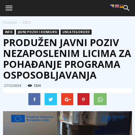
Početna
INFO
INFO
JAVNI POZIVI I KONKURSI
UNCATEGORIZED
PRODUŽEN JAVNI POZIV
NEZAPOSLENIM LICIMA ZA
POHAĐANJE PROGRAMA
OSPOSOBLJAVANJA
27/12/2024
1324