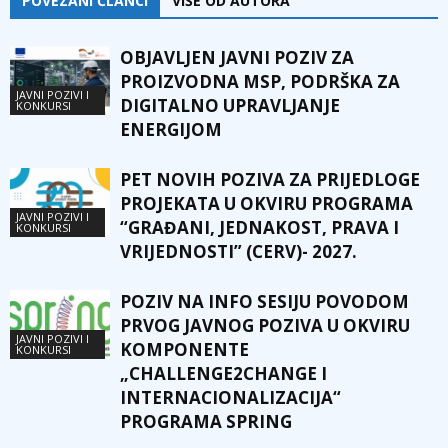
POVEZANI ČLANCI
VIŠE OD AUTORA
OBJAVLJEN JAVNI POZIV ZA
PROIZVODNA MSP, PODRŠKA ZA
JAVNI POZIVI I
DIGITALNO UPRAVLJANJE
KONKURSI
ENERGIJOM
PET NOVIH POZIVA ZA PRIJEDLOGE
PROJEKATA U OKVIRU PROGRAMA
JAVNI POZIVI I
“GRAĐANI, JEDNAKOST, PRAVA I
KONKURSI
VRIJEDNOSTI” (CERV)- 2027.
POZIV NA INFO SESIJU POVODOM
PRVOG JAVNOG POZIVA U OKVIRU
JAVNI POZIVI I
KOMPONENTE
KONKURSI
„CHALLENGE2CHANGE I
INTERNACIONALIZACIJA“
PROGRAMA SPRING