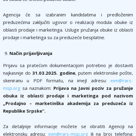
Agencija će sa izabranim kandidatima i predloženim
preduzećima zaklјučiti ugovor o realizaciji modula obuke iz
oblasti prodaje i marketinga. Usluge pružanja obuke iz oblasti
prodaje i marketinga su za preduzeće besplatne.
Način prijavlјivanja
Prijavu sa pratećom dokumentacijom potrebno je dostaviti
najkasnije do
31.03.2025. godine
, putem elektronske pošte,
skeniranu u PDF formatu, na imejl adresu:
een@rars-
msp.org
sa naznakom:
Prijava na Javni poziv za pružanje
obuka iz oblasti prodaje i marketinga pod nazivom
„Prodajno – marketinška akademija za preduzeća iz
Republike Srpske“.
Za detalјnije informacije možete se obratiti Agenciji na
elektronsku adresu:
een@rars-msp.org
ili na broj telefona: