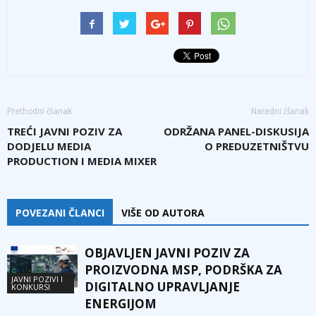
Prethodni članak
Naredni članak
TREĆI JAVNI POZIV ZA
ODRŽANA PANEL-DISKUSIJA
DODJELU MEDIA
O PREDUZETNIŠTVU
PRODUCTION I MEDIA MIXER
POVEZANI ČLANCI
VIŠE OD AUTORA
OBJAVLJEN JAVNI POZIV ZA
PROIZVODNA MSP, PODRŠKA ZA
JAVNI POZIVI I
DIGITALNO UPRAVLJANJE
KONKURSI
ENERGIJOM