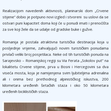
Realizacijom navedenih aktivnosti, planinarski dom „Crvene
stijene“ dobio je potpuno novi izgled i stvoreni su uslovi da se
ostvari puni kapacitet doma koji će u ponudi imati i prenoćišta
za sve koji žele da se udalјe od gradske buke i gužve.
Romanija je postala atraktivna turistička destinacija koja u
poslјednje vrijeme, zahvalјujući novim turističkim ponudama
privlači veliki broj posjetilaca. Neke od tih turističkih ponuda na
Sarajevsko – Romanijskoj regiji su Via Ferata „Sokolov put“ na
lokalitetu Crvene stijene, prva u Bosni i Hercegovini sa dva
viseća mosta, koja je namijenjena svim lјubitelјima adrenalina
ali i onima bez prethodnog alpinističkog iskustva, 200
kilometara uređenih šetačkih staza i oko 50 kilometara
uređenih biciklističkih staza.