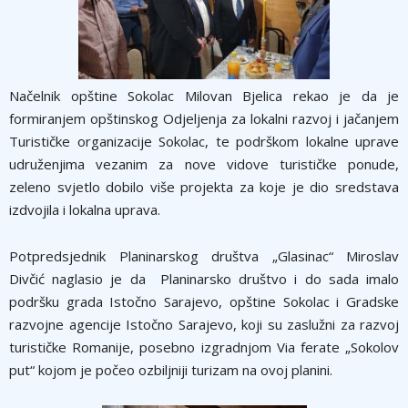
Načelnik opštine Sokolac Milovan Bjelica rekao je da je
formiranjem opštinskog Odjelјenja za lokalni razvoj i jačanjem
Turističke organizacije Sokolac, te podrškom lokalne uprave
udruženjima vezanim za nove vidove turističke ponude,
zeleno svjetlo dobilo više projekta za koje je dio sredstava
izdvojila i lokalna uprava.
Potpredsjednik Planinarskog društva „Glasinac“ Miroslav
Divčić naglasio je da Planinarsko društvo i do sada imalo
podršku grada Istočno Sarajevo, opštine Sokolac i Gradske
razvojne agencije Istočno Sarajevo, koji su zaslužni za razvoj
turističke Romanije, posebno izgradnjom Via ferate „Sokolov
put“ kojom je počeo ozbilјniji turizam na ovoj planini.