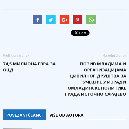
Prethodni članak
Naredni članak
74,5 МИЛИОНА ЕВРА ЗА
ПОЗИВ МЛАДИМА И
ОЦД
ОРГАНИЗАЦИЈАМА
ЦИВИЛНОГ ДРУШТВА ЗА
УЧЕШЋЕ У ИЗРАДИ
ОМЛАДИНСКЕ ПОЛИТИКЕ
ГРАДА ИСТОЧНО САРАЈЕВО
POVEZANI ČLANCI
VIŠE OD AUTORA