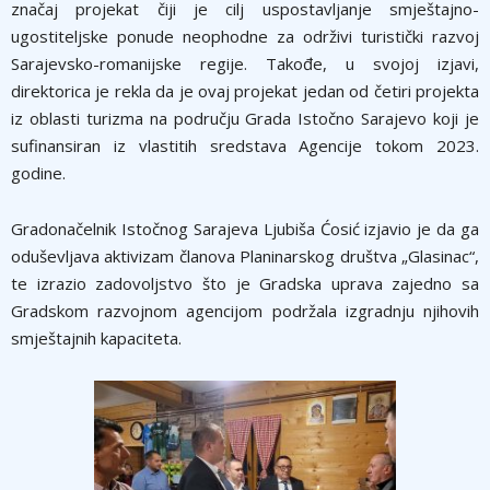
značaj projekat čiji je cilј uspostavlјanje smještajno-
ugostitelјske ponude neophodne za održivi turistički razvoj
Sarajevsko-romanijske regije. Takođe, u svojoj izjavi,
direktorica je rekla da je ovaj projekat jedan od četiri projekta
iz oblasti turizma na području Grada Istočno Sarajevo koji je
sufinansiran iz vlastitih sredstava Agencije tokom 2023.
godine.
Gradonačelnik Istočnog Sarajeva Ljubiša Ćosić izjavio je da ga
oduševlјava aktivizam članova Planinarskog društva „Glasinac“,
te izrazio zadovolјstvo što je Gradska uprava zajedno sa
Gradskom razvojnom agencijom podržala izgradnju njihovih
smještajnih kapaciteta.