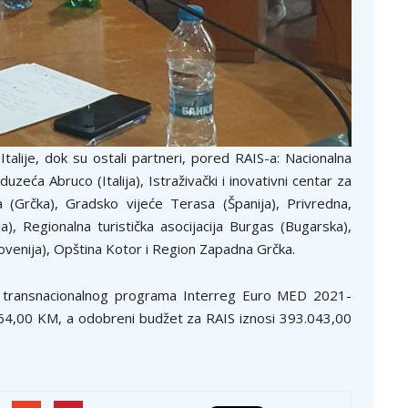
Italije, dok su ostali partneri, pored RAIS-a: Nacionalna
uzeća Abruco (Italija), Istraživački i inovativni centar za
na (Grčka), Gradsko vijeće Terasa (Španija), Privredna,
a), Regionalna turistička asocijacija Burgas (Bugarska),
ovenija), Opština Kotor i Region Zapadna Grčka.
a transnacionalnog programa Interreg Euro MED 2021-
664,00 KM, a odobreni budžet za RAIS iznosi 393.043,00