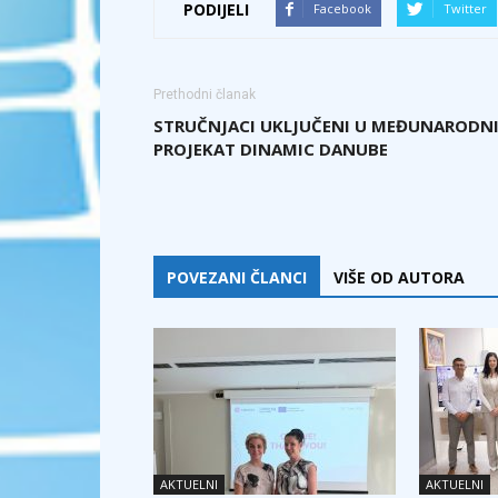
PODIJELI
Facebook
Twitter
Prethodni članak
STRUČNJACI UKLJUČENI U MEĐUNARODN
PROJEKAT DINAMIC DANUBE
POVEZANI ČLANCI
VIŠE OD AUTORA
AKTUELNI
AKTUELNI