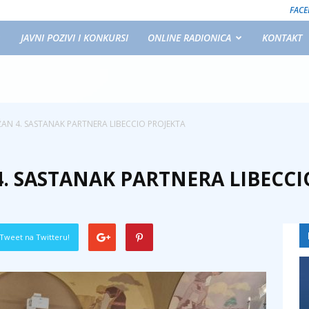
FAC
JAVNI POZIVI I KONKURSI
ONLINE RADIONICA
KONTAKT
N 4. SASTANAK PARTNERA LIBECCIO PROJEKTA
. SASTANAK PARTNERA LIBECCI
Tweet na Twitteru!