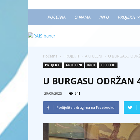
POČETNA
O NAMA
INFO
PROJEKTI
Početna
PROJEKTI
AKTUELNI
U BURGASU ODRŽA
PROJEKTI
AKTUELNI
INFO
LIBECCIO
U BURGASU ODRŽAN 4
29/09/2025
341
Podijelite s drugima na Facebooku!