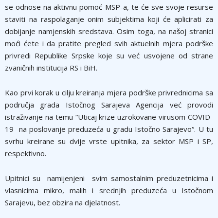
se odnose na aktivnu pomoć MSP-a, te će sve svoje resurse
staviti na raspolaganje onim subjektima koji će aplicirati za
dobijanje namjenskih sredstava. Osim toga, na našoj stranici
moći ćete i da pratite pregled svih aktuelnih mjera podrške
privredi Republike Srpske koje su već usvojene od strane
zvaničnih institucija RS i BiH.
Kao prvi korak u cilju kreiranja mjera podrške privrednicima sa
područja grada Istočnog Sarajeva Agencija već provodi
istraživanje na temu “Uticaj krize uzrokovane virusom COVID-
19 na poslovanje preduzeća u gradu Istočno Sarajevo“. U tu
svrhu kreirane su dvije vrste upitnika, za sektor MSP i SP,
respektivno.
Upitnici su namijenjeni svim samostalnim preduzetnicima i
vlasnicima mikro, malih i srednjih preduzeća u Istočnom
Sarajevu, bez obzira na djelatnost.