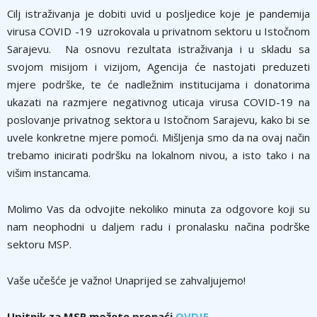
Cilj istraživanja je dobiti uvid u posljedice koje je pandemija
virusa COVID -19 uzrokovala u privatnom sektoru u Istočnom
Sarajevu. Na osnovu rezultata istraživanja i u skladu sa
svojom misijom i vizijom, Agencija će nastojati preduzeti
mjere podrške, te će nadležnim institucijama i donatorima
ukazati na razmjere negativnog uticaja virusa COVID-19 na
poslovanje privatnog sektora u Istočnom Sarajevu, kako bi se
uvele konkretne mjere pomoći. Mišljenja smo da na ovaj način
trebamo inicirati podršku na lokalnom nivou, a isto tako i na
višim instancama.
Molimo Vas da odvojite nekoliko minuta za odgovore koji su
nam neophodni u daljem radu i pronalasku načina podrške
sektoru MSP.
Vaše učešće je važno! Unaprijed se zahvaljujemo!
Upitnik za MSP možete pronaći
OVDJE.