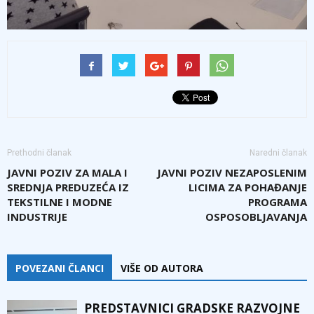
Prethodni članak
Naredni članak
JAVNI POZIV ZA MALA I
JAVNI POZIV NEZAPOSLENIM
SREDNJA PREDUZEĆA IZ
LICIMA ZA POHAĐANJE
TEKSTILNE I MODNE
PROGRAMA
INDUSTRIJE
OSPOSOBLJAVANJA
POVEZANI ČLANCI
VIŠE OD AUTORA
PREDSTAVNICI GRADSKE RAZVOJNE