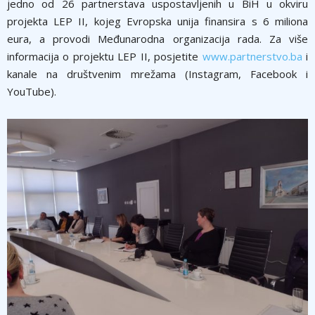
jedno od 26 partnerstava uspostavljenih u BiH u okviru
projekta LEP II, kojeg Evropska unija finansira s 6 miliona
eura, a provodi Međunarodna organizacija rada. Za više
informacija o projektu LEP II, posjetite
www.partnerstvo.ba
i
kanale na društvenim mrežama (Instagram, Facebook i
YouTube).