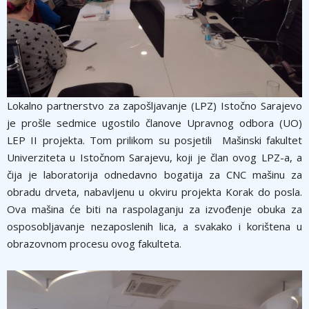
Lokalno partnerstvo za zapošljavanje (LPZ) Istočno Sarajevo
je prošle sedmice ugostilo članove Upravnog odbora (UO)
LEP II projekta. Tom prilikom su posjetili Mašinski fakultet
Univerziteta u Istočnom Sarajevu, koji je član ovog LPZ-a, a
čija je laboratorija odnedavno bogatija za CNC mašinu za
obradu drveta, nabavljenu u okviru projekta Korak do posla.
Ova mašina će biti na raspolaganju za izvođenje obuka za
osposobljavanje nezaposlenih lica, a svakako i korištena u
obrazovnom procesu ovog fakulteta.