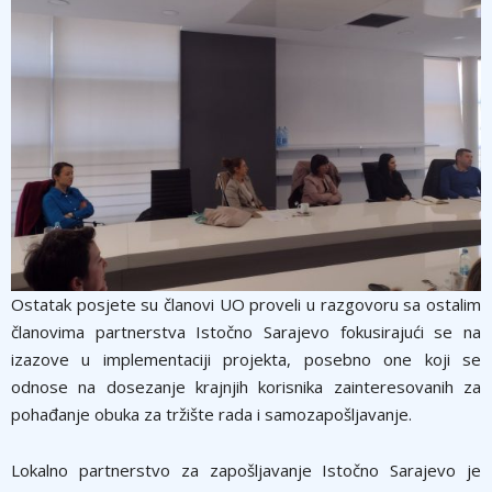
Ostatak posjete su članovi UO proveli u razgovoru sa ostalim
članovima partnerstva Istočno Sarajevo fokusirajući se na
izazove u implementaciji projekta, posebno one koji se
odnose na dosezanje krajnjih korisnika zainteresovanih za
pohađanje obuka za tržište rada i samozapošljavanje.
Lokalno partnerstvo za zapošljavanje Istočno Sarajevo je