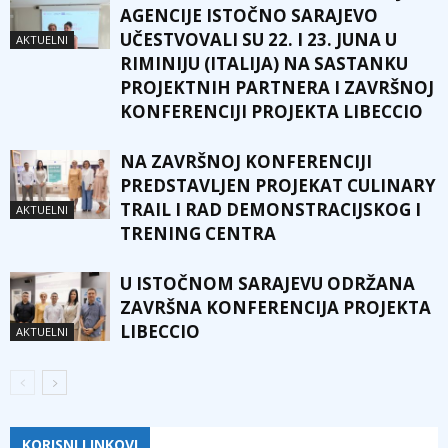
AGENCIJE ISTOČNO SARAJEVO
UČESTVOVALI SU 22. I 23. JUNA U
AKTUELNI
RIMINIJU (ITALIJA) NA SASTANKU
PROJEKTNIH PARTNERA I ZAVRŠNOJ
KONFERENCIJI PROJEKTA LIBECCIO
NA ZAVRŠNOJ KONFERENCIJI
PREDSTAVLJEN PROJEKAT CULINARY
TRAIL I RAD DEMONSTRACIJSKOG I
AKTUELNI
TRENING CENTRA
U ISTOČNOM SARAJEVU ODRŽANA
ZAVRŠNA KONFERENCIJA PROJEKTA
LIBECCIO
AKTUELNI
KORISNI LINKOVI