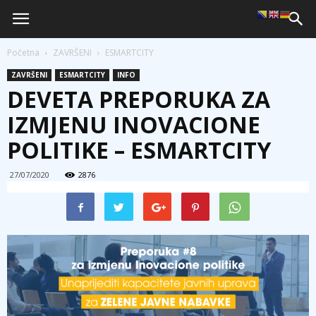
Početna
ZAVRŠENI
ESMARTCITY
ZAVRŠENI
ESMARTCITY
INFO
DEVETA PREPORUKA ZA
IZMJENU INOVACIONE
POLITIKE – ESMARTCITY
27/07/2020
2876