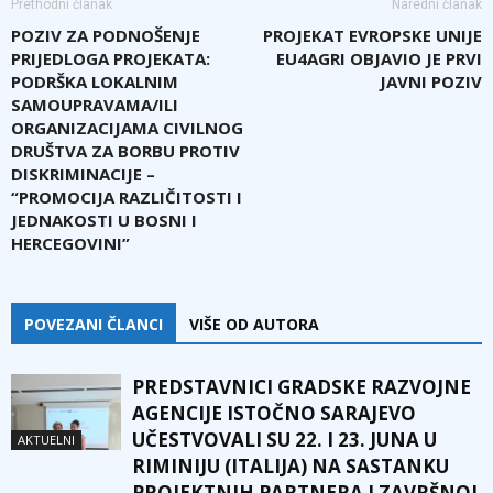
Prethodni članak
Naredni članak
POZIV ZA PODNOŠENJE
PROJEKAT EVROPSKE UNIJE
PRIJEDLOGA PROJEKATA:
EU4AGRI OBJAVIO JE PRVI
PODRŠKA LOKALNIM
JAVNI POZIV
SAMOUPRAVAMA/ILI
ORGANIZACIJAMA CIVILNOG
DRUŠTVA ZA BORBU PROTIV
DISKRIMINACIJE –
“PROMOCIJA RAZLIČITOSTI I
JEDNAKOSTI U BOSNI I
HERCEGOVINI”
POVEZANI ČLANCI
VIŠE OD AUTORA
PREDSTAVNICI GRADSKE RAZVOJNE
AGENCIJE ISTOČNO SARAJEVO
UČESTVOVALI SU 22. I 23. JUNA U
AKTUELNI
RIMINIJU (ITALIJA) NA SASTANKU
PROJEKTNIH PARTNERA I ZAVRŠNOJ