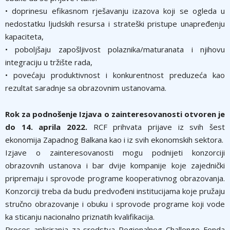
• doprinesu efikasnom rješavanju izazova koji se ogleda u
nedostatku ljudskih resursa i strateški pristupe unapređenju
kapaciteta,
• poboljšaju zapošljivost polaznika/maturanata i njihovu
integraciju u tržište rada,
• povećaju produktivnost i konkurentnost preduzeća kao
rezultat saradnje sa obrazovnim ustanovama.
Rok za podnošenje Izjava o zainteresovanosti otvoren je
do 14. aprila 2022.
RCF prihvata prijave iz svih šest
ekonomija Zapadnog Balkana kao i iz svih ekonomskih sektora.
Izjave o zainteresovanosti mogu podnijeti konzorciji
obrazovnih ustanova i bar dvije kompanije koje zajednički
pripremaju i sprovode programe kooperativnog obrazovanja.
Konzorciji treba da budu predvođeni institucijama koje pružaju
stručno obrazovanje i obuku i sprovode programe koji vode
ka sticanju nacionalno priznatih kvalifikacija.
Proces apliciranja za sredstva Regionalnog Challenge Fonda