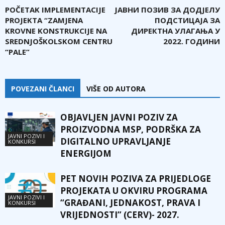
POČETAK IMPLEMENTACIJE
ЈАВНИ ПОЗИВ ЗА ДОДЈЕЛУ
PROJEKTA “ZAMJENA
ПОДСТИЦАЈА ЗА
KROVNE KONSTRUKCIJE NA
ДИРЕКТНА УЛАГАЊА У
SREDNJOŠKOLSKOM CENTRU
2022. ГОДИНИ
“PALE”
POVEZANI ČLANCI
VIŠE OD AUTORA
OBJAVLJEN JAVNI POZIV ZA
PROIZVODNA MSP, PODRŠKA ZA
JAVNI POZIVI I
DIGITALNO UPRAVLJANJE
KONKURSI
ENERGIJOM
PET NOVIH POZIVA ZA PRIJEDLOGE
PROJEKATA U OKVIRU PROGRAMA
JAVNI POZIVI I
“GRAĐANI, JEDNAKOST, PRAVA I
KONKURSI
VRIJEDNOSTI” (CERV)- 2027.