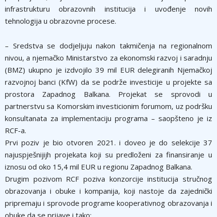
infrastrukturu obrazovnih institucija i uvođenje novih
tehnologija u obrazovne procese.
– Sredstva se dodjeljuju nakon takmičenja na regionalnom
nivou, a njemačko Ministarstvo za ekonomski razvoj i saradnju
(BMZ) ukupno je izdvojilo 39 mil EUR delegiranih Njemačkoj
razvojnoj banci (KfW) da se podrže investicije u projekte sa
prostora Zapadnog Balkana. Projekat se sprovodi u
partnerstvu sa Komorskim investicionim forumom, uz podršku
konsultanata za implementaciju programa – saopšteno je iz
RCF-a.
Prvi poziv je bio otvoren 2021. i doveo je do selekcije 37
najuspješnijijh projekata koji su predloženi za finansiranje u
iznosu od oko 15,4 mil EUR u regionu Zapadnog Balkana.
Drugim pozivom RCF poziva konzorcije institucija stručnog
obrazovanja i obuke i kompanija, koji nastoje da zajednički
pripremaju i sprovode programe kooperativnog obrazovanja i
obuke da se prijave i tako: