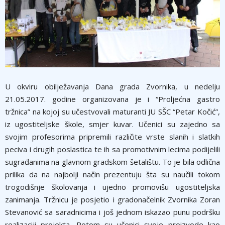
U okviru obilježavanja Dana grada Zvornika, u nedelju
21.05.2017. godine organizovana je i “Proljećna gastro
tržnica” na kojoj su učestvovali maturanti JU SŠC “Petar Kočić”,
iz ugostiteljske škole, smjer kuvar. Učenici su zajedno sa
svojim profesorima pripremili različite vrste slanih i slatkih
peciva i drugih poslastica te ih sa promotivnim lecima podijelili
sugrađanima na glavnom gradskom šetalištu. To je bila odlična
prilika da na najbolji način prezentuju šta su naučili tokom
trogodišnje školovanja i ujedno promovišu ugostiteljska
zanimanja. Tržnicu je posjetio i gradonačelnik Zvornika Zoran
Stevanović sa saradnicima i još jednom iskazao punu podršku
realizaciji projekta. Potom su učenici svoje proizvode kao