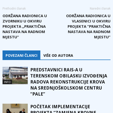
Prethodni članak
Naredni članak
ODRŽANA RADIONICA U
ODRŽANA RADIONICA U
ZVORNIKU U OKVIRU
VLASENICI U OKVIRU
PROJEKTA „PRAKTIČNA
PROJEKTA “PRAKTIČNA
NASTAVA NA RADNOM
NASTAVA NA RADNOM
MJESTU“
MJESTU”
POVEZANI ČLANCI
VIŠE OD AUTORA
PREDSTAVNICI RAIS-A U
TERENSKOM OBILASKU IZVOĐENJA
RADOVA REKONSTRUKCIJE KROVA
INFO
NA SREDNJOŠKOLSKOM CENTRU
“PALE”
POČETAK IMPLEMENTACIJE
PROJEKTA “ZAMJENA KROVNE