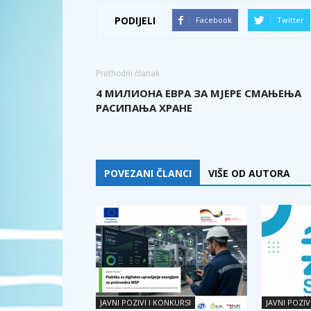
PODIJELI
Facebook
Twitter
Prethodni članak
4 МИЛИОНА ЕВРА ЗА МЈЕРE СМАЊЕЊА
РАСИПАЊА ХРАНЕ
POVEZANI ČLANCI
VIŠE OD AUTORA
JAVNI POZIVI I KONKURSI
JAVNI POZIV