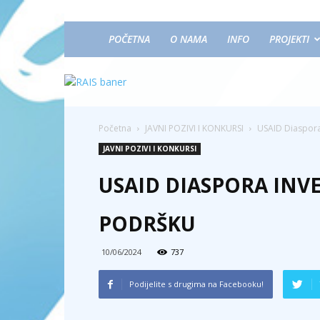
POČETNA
O NAMA
INFO
PROJEKTI
Početna
JAVNI POZIVI I KONKURSI
USAID Diaspora 
JAVNI POZIVI I KONKURSI
USAID DIASPORA INV
PODRŠKU
10/06/2024
737
Podijelite s drugima na Facebooku!