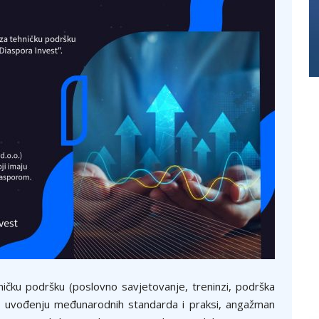
ičku podršku (poslovno savjetovanje, treninzi, podrška
 u uvođenju međunarodnih standarda i praksi, angažman