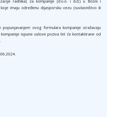
izacije radnika) za kompanije (d.o.o. i d.d.) u Bosni i
 koje imaju određenu dijasporsku vezu (suvlasništvo ili
e popunjavanjem ovog formulara kompanije izražavaju
o kompanije ispune uslove poziva bit će kontaktirane od
.
.06.2024.