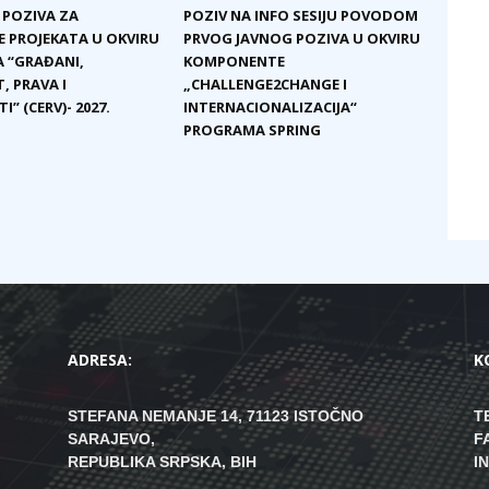
 POZIVA ZA
POZIV NA INFO SESIJU POVODOM
E PROJEKATA U OKVIRU
PRVOG JAVNOG POZIVA U OKVIRU
 “GRAĐANI,
KOMPONENTE
, PRAVA I
„CHALLENGE2CHANGE I
I” (CERV)- 2027.
INTERNACIONALIZACIJA“
PROGRAMA SPRING
ADRESA:
K
STEFANA NEMANJE 14, 71123 ISTOČNO
T
SARAJEVO,
F
REPUBLIKA SRPSKA, BIH
I