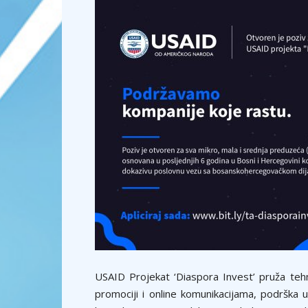
USAID Projekat ‘Diaspora Invest’ pruža tehn
promociji i online komunikacijama, podrška