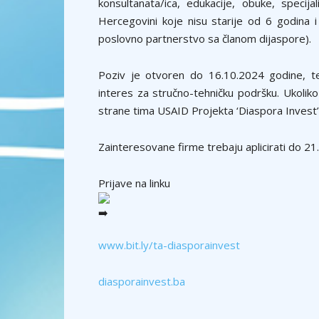
konsultanata/ica, edukacije, obuke, specijal
Hercegovini koje nisu starije od 6 godina i
poslovno partnerstvo sa članom dijaspore).
Poziv je otvoren do 16.10.2024 godine, t
interes za stručno-tehničku podršku. Ukolik
strane tima USAID Projekta ‘Diaspora Invest’
Zainteresovane firme trebaju aplicirati do 21
Prijave na linku
www.bit.ly/ta-diasporainvest
diasporainvest.ba