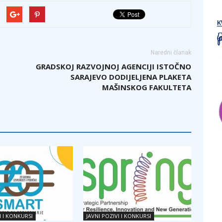
Naredni članak
GRADSKOJ RAZVOJNOJ AGENCIJI ISTOČNO
SARAJEVO DODIJELJENA PLAKETA
MAŠINSKOG FAKULTETA
I I KONKURSI
JAVNI POZIVI I KONKURSI