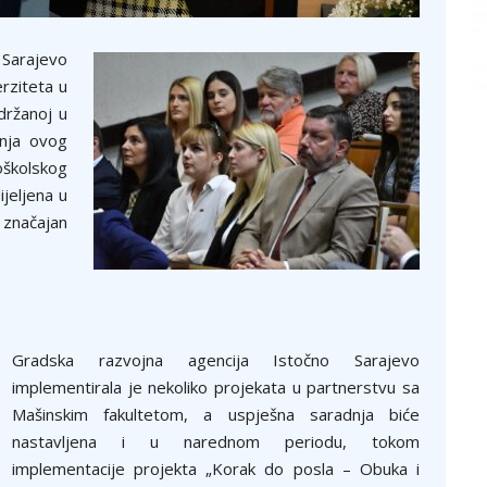
 Sarajevo
rziteta u
držanoj u
anja ovog
školskog
jeljena u
 značajan
Gradska razvojna agencija Istočno Sarajevo
implementirala je nekoliko projekata u partnerstvu sa
Mašinskim fakultetom, a uspješna saradnja biće
nastavljena i u narednom periodu, tokom
implementacije projekta „Korak do posla – Obuka i