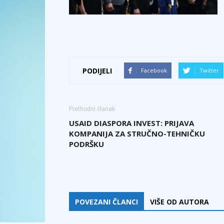
PODIJELI
Facebook
Twitter
Prethodni članak
USAID DIASPORA INVEST: PRIJAVA
KOMPANIJA ZA STRUČNO-TEHNIČKU
PODRŠKU
POVEZANI ČLANCI
VIŠE OD AUTORA