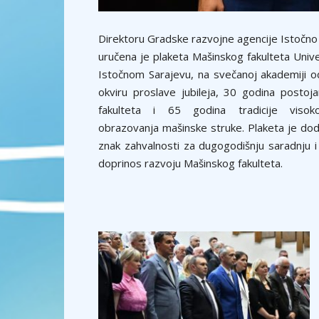
Direktoru Gradske razvojne agencije Istočno
uručena je plaketa Mašinskog fakulteta Unive
Istočnom Sarajevu, na svečanoj akademiji o
okviru proslave jubileja, 30 godina postoj
fakulteta i 65 godina tradicije visoko
obrazovanja mašinske struke. Plaketa je dodi
znak zahvalnosti za dugogodišnju saradnju i
doprinos razvoju Mašinskog fakulteta.