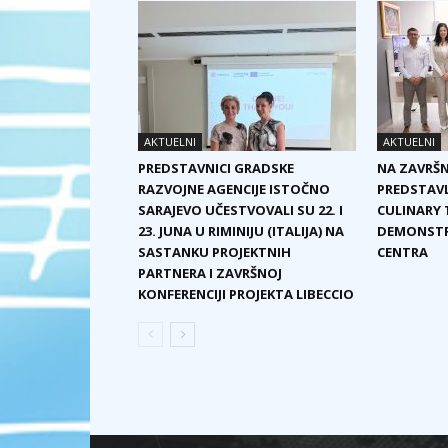
AKTUELNI
AKTUELNI
PREDSTAVNICI GRADSKE
NA ZAVRŠN
RAZVOJNE AGENCIJE ISTOČNO
PREDSTAVL
SARAJEVO UČESTVOVALI SU 22. I
CULINARY T
23. JUNA U RIMINIJU (ITALIJA) NA
DEMONSTRA
SASTANKU PROJEKTNIH
CENTRA
PARTNERA I ZAVRŠNOJ
KONFERENCIJI PROJEKTA LIBECCIO