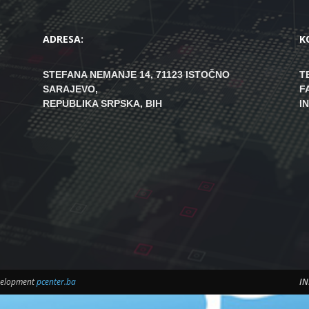
ADRESA:
K
STEFANA NEMANJE 14, 71123 ISTOČNO
T
SARAJEVO,
F
REPUBLIKA SRPSKA, BIH
I
evelopment
pcenter.ba
IN