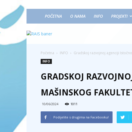
POČETNA
O NAMA
INFO
PROJEKTI
Početna
INFO
Gradskoj razvojnoj agenciji Istočn
INFO
GRADSKOJ RAZVOJNOJ
MAŠINSKOG FAKULTE
10/06/2024
1011
Podijelite s drugima na Facebooku!