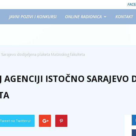
FAC
JAVNI POZIVI I KONKURSI
ONLINE RADIONICA
KONTAKT
o Sarajevo dodijeljena plaketa Mašinskog fakulteta
 AGENCIJI ISTOČNO SARAJEVO 
TA
Tweet na Twitteru!