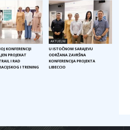
AKTUELNI
OJ KONFERENCIJI
U ISTOČNOM SARAJEVU
JEN PROJEKAT
ODRŽANA ZAVRŠNA
RAIL I RAD
KONFERENCIJA PROJEKTA
CIJSKOG I TRENING
LIBECCIO