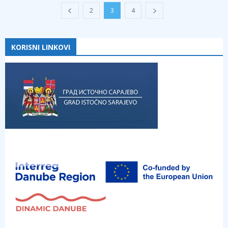
2
3
4
KORISNI LINKOVI