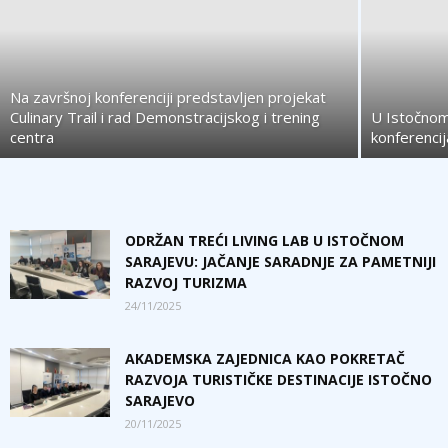
Na završnoj konferenciji predstavljen projekat
Culinary Trail i rad Demonstracijskog i trening
U Istočnom
centra
konferenci
ODRŽAN TREĆI LIVING LAB U ISTOČNOM
SARAJEVU: JAČANJE SARADNJE ZA PAMETNIJI
RAZVOJ TURIZMA
24/11/2025
AKADEMSKA ZAJEDNICA KAO POKRETAČ
RAZVOJA TURISTIČKE DESTINACIJE ISTOČNO
SARAJEVO
20/11/2025