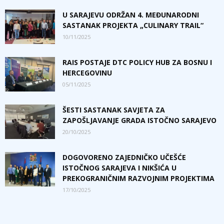
U SARAJEVU ODRŽAN 4. MEĐUNARODNI
SASTANAK PROJEKTA „CULINARY TRAIL“
10/11/2025
RAIS POSTAJE DTC POLICY HUB ZA BOSNU I
HERCEGOVINU
05/11/2025
ŠESTI SASTANAK SAVJETA ZA
ZAPOŠLJAVANJE GRADA ISTOČNO SARAJEVO
20/10/2025
DOGOVORENO ZAJEDNIČKO UČEŠĆE
ISTOČNOG SARAJEVA I NIKŠIĆA U
PREKOGRANIČNIM RAZVOJNIM PROJEKTIMA
17/10/2025