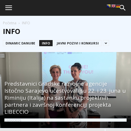
Početna
INFO
INFO
DINAMIC DANUBE
INFO
JAVNI POZIVI I KONKURSI
Predstavnici Gradske razvojne agencije
Istočno Sarajevo učestvovali su 22. i 23. juna u
Riminiju (Italija) na sastanku projektnih
partnera i završnoj konferenciji projekta
LIBECCIO
24/06/2026