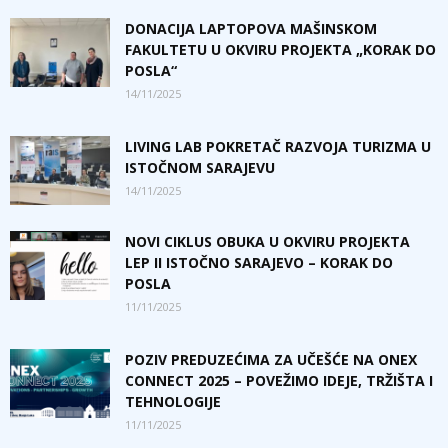
DONACIJA LAPTOPOVA MAŠINSKOM
FAKULTETU U OKVIRU PROJEKTA „KORAK DO
POSLA“
14/11/2025
LIVING LAB POKRETAČ RAZVOJA TURIZMA U
ISTOČNOM SARAJEVU
14/11/2025
NOVI CIKLUS OBUKA U OKVIRU PROJEKTA
LEP II ISTOČNO SARAJEVO – KORAK DO
POSLA
11/11/2025
POZIV PREDUZEĆIMA ZA UČEŠĆE NA ONEX
CONNECT 2025 – POVEŽIMO IDEJE, TRŽIŠTA I
TEHNOLOGIJE
11/11/2025