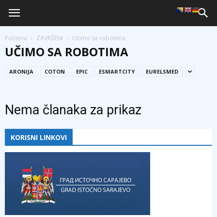
Početna
ZAVRŠENI
Učimo sa robotima
UČIMO SA ROBOTIMA
ARONIJA
COTON
EPIC
ESMARTCITY
EURELSMED
Nema članaka za prikaz
KORISNI LINKOVI