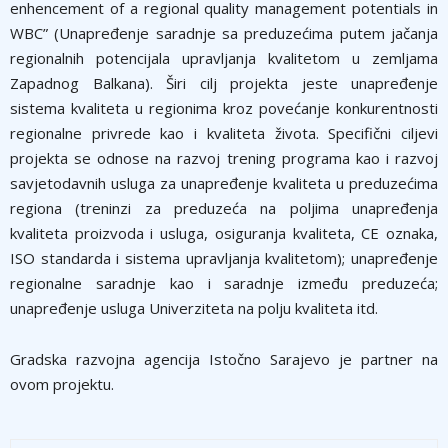
enhencement of a regional quality management potentials in
WBC” (Unapređenje saradnje sa preduzećima putem jačanja
regionalnih potencijala upravljanja kvalitetom u zemljama
Zapadnog Balkana). Širi cilj projekta jeste unapređenje
sistema kvaliteta u regionima kroz povećanje konkurentnosti
regionalne privrede kao i kvaliteta života. Specifični ciljevi
projekta se odnose na razvoj trening programa kao i razvoj
savjetodavnih usluga za unapređenje kvaliteta u preduzećima
regiona (treninzi za preduzeća na poljima unapređenja
kvaliteta proizvoda i usluga, osiguranja kvaliteta, CE oznaka,
ISO standarda i sistema upravljanja kvalitetom); unapređenje
regionalne saradnje kao i saradnje između preduzeća;
unapređenje usluga Univerziteta na polju kvaliteta itd.
Gradska razvojna agencija Istočno Sarajevo je partner na
ovom projektu.