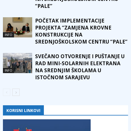
“PALE”
POČETAK IMPLEMENTACIJE
PROJEKTA “ZAMJENA KROVNE
KONSTRUKCIJE NA
INFO
SREDNJOŠKOLSKOM CENTRU “PALE”
SVEČANO OTVORENJE I PUŠTANJE U
RAD MINI-SOLARNIH ELEKTRANA
NA SREDNJIM ŠKOLAMA U
INFO
ISTOČNOM SARAJEVU
KORISNI LINKOVI