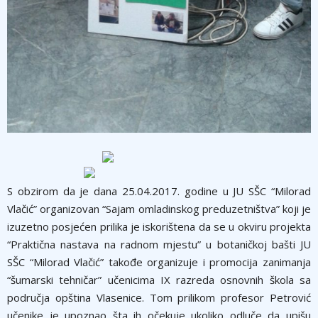
S obzirom da je dana 25.04.2017. godine u JU SŠC “Milorad
Vlačić” organizovan “Sajam omladinskog preduzetništva” koji je
izuzetno posjećen prilika je iskorištena da se u okviru projekta
“Praktična nastava na radnom mjestu” u botaničkoj bašti JU
SŠC “Milorad Vlačić” takođe organizuje i promocija zanimanja
“šumarski tehničar” učenicima IX razreda osnovnih škola sa
područja opština Vlasenice. Tom prilikom profesor Petrović
učenike je upoznao šta ih očekuje ukoliko odluče da upišu