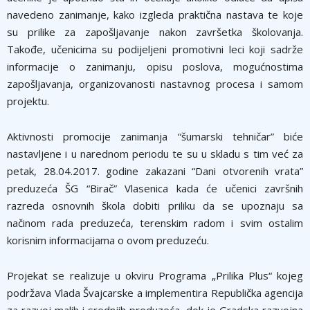
navedeno zanimanje, kako izgleda praktična nastava te koje
su prilike za zapošljavanje nakon završetka školovanja.
Takođe, učenicima su podijeljeni promotivni leci koji sadrže
informacije o zanimanju, opisu poslova, mogućnostima
zapošljavanja, organizovanosti nastavnog procesa i samom
projektu.
Aktivnosti promocije zanimanja “šumarski tehničar” biće
nastavljene i u narednom periodu te su u skladu s tim već za
petak, 28.04.2017. godine zakazani “Dani otvorenih vrata”
preduzeća ŠG “Birač” Vlasenica kada će učenici završnih
razreda osnovnih škola dobiti priliku da se upoznaju sa
načinom rada preduzeća, terenskim radom i svim ostalim
korisnim informacijama o ovom preduzeću.
Projekat se realizuje u okviru Programa „Prilika Plus“ kojeg
podržava Vlada Švajcarske a implementira Republička agencija
za razvoj malih i srednjih preduzeća, dok je Gradska razvojna