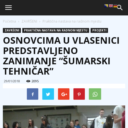
Početna
ZAVRŠENI
Praktična nastava na radnom mjestu
ZAVRŠENI
PRAKTIČNA NASTAVA NA RADNOM MJESTU
PROJEKTI
OSNOVCIMA U VLASENICI
PREDSTAVLJENO
ZANIMANJE “ŠUMARSKI
TEHNIČAR”
29/01/2018
2095