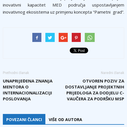
inovativni kapacitet MED područja uspostavljanjem
inovativnog ekosistema uz primjenu koncepta “Pametni grad”.
Prethodni članak
Naredni članak
UNAPRIJEĐENA ZNANJA
OTVOREN POZIV ZA
MENTORA O
DOSTAVLJANJE PROJEKTNIH
INTERNACIONALIZACIJI
PRIJEDLOGA ZA DODJELU C-
POSLOVANJA
VAUČERA ZA PODRŠKU MSP
POVEZANI ČLANCI
VIŠE OD AUTORA