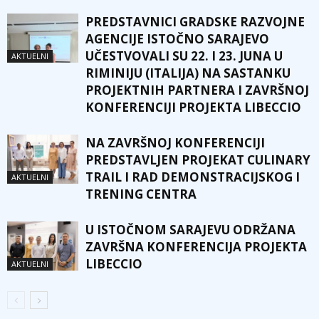
PREDSTAVNICI GRADSKE RAZVOJNE
AGENCIJE ISTOČNO SARAJEVO
UČESTVOVALI SU 22. I 23. JUNA U
AKTUELNI
RIMINIJU (ITALIJA) NA SASTANKU
PROJEKTNIH PARTNERA I ZAVRŠNOJ
KONFERENCIJI PROJEKTA LIBECCIO
NA ZAVRŠNOJ KONFERENCIJI
PREDSTAVLJEN PROJEKAT CULINARY
TRAIL I RAD DEMONSTRACIJSKOG I
AKTUELNI
TRENING CENTRA
U ISTOČNOM SARAJEVU ODRŽANA
ZAVRŠNA KONFERENCIJA PROJEKTA
LIBECCIO
AKTUELNI