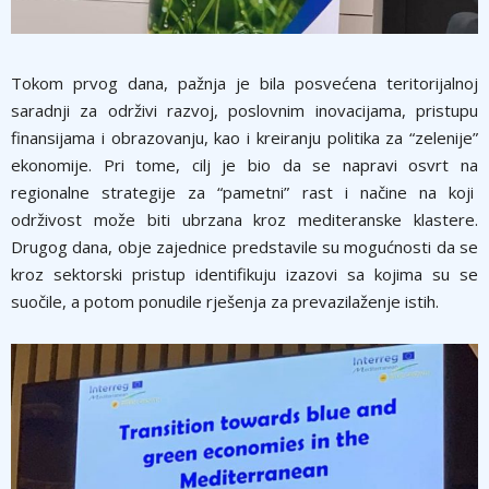
Tokom prvog dana, pažnja je bila posvećena teritorijalnoj
saradnji za održivi razvoj, poslovnim inovacijama, pristupu
finansijama i obrazovanju, kao i kreiranju politika za “zelenije”
ekonomije. Pri tome, cilj je bio da se napravi osvrt na
regionalne strategije za “pametni” rast i načine na koji
održivost može biti ubrzana kroz mediteranske klastere.
Drugog dana, obje zajednice predstavile su mogućnosti da se
kroz sektorski pristup identifikuju izazovi sa kojima su se
suočile, a potom ponudile rješenja za prevazilaženje istih.