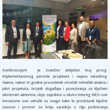
Konferencijom je zvanično obilježen kraj prvog
implementacionog perioda projekata i najava narednog.
Naime, nakon tri godine provedenih stručnih tehničkih analiza i
pilot projekata, brojnih događaja i povezivanja sa ključnim
eksternim akterima, obje zajednice u okviru Intereg MED-ove
inovacione ose udružili su snage kako bi predstavili ključne
izazove i prostor za bolju saradnju u cilju podsticanja