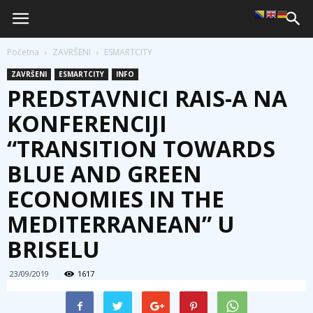
Početna
ZAVRŠENI
ESMARTCITY
ZAVRŠENI
ESMARTCITY
INFO
PREDSTAVNICI RAIS-A NA
KONFERENCIJI
“TRANSITION TOWARDS
BLUE AND GREEN
ECONOMIES IN THE
MEDITERRANEAN” U
BRISELU
23/09/2019
1617