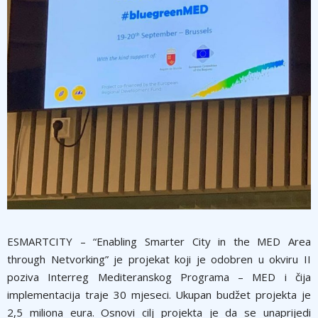
ESMARTCITY – “Enabling Smarter City in the MED Area
through Netvorking” je projekat koji je odobren u okviru II
poziva Interreg Mediteranskog Programa – MED i čija
implementacija traje 30 mjeseci. Ukupan budžet projekta je
2,5 miliona eura. Osnovi cilj projekta je da se unaprijedi