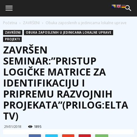
Početna
ZAVRŠENI
Obuka zaposlenih u jedinicama lokalne uprave
ZAVRŠENI
OBUKA ZAPOSLENIH U JEDINICAMA LOKALNE UPRAVE
PROJEKTI
ZAVRŠEN
SEMINAR:”PRISTUP
LOGIČKE MATRICE ZA
IDENTIFIKACIJU I
PRIPREMU RAZVOJNIH
PROJEKATA”(PRILOG:ELTA
TV)
29/01/2018
1895