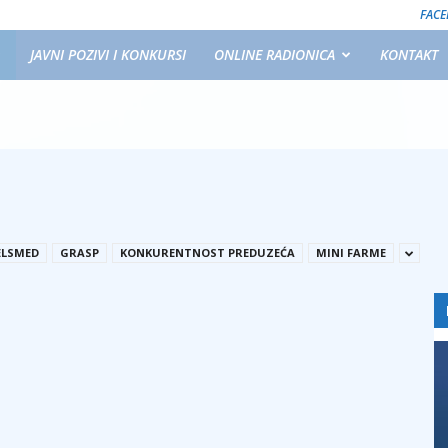
FAC
JAVNI POZIVI I KONKURSI
ONLINE RADIONICA
KONTAKT
ELSMED
GRASP
KONKURENTNOST PREDUZEĆA
MINI FARME