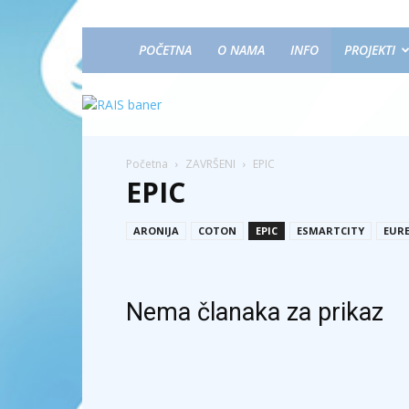
POČETNA
O NAMA
INFO
PROJEKTI
Početna
ZAVRŠENI
EPIC
EPIC
ARONIJA
COTON
EPIC
ESMARTCITY
EUR
Nema članaka za prikaz