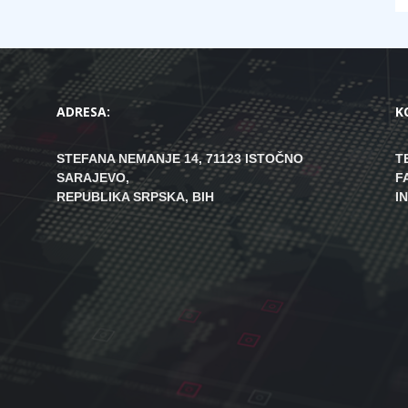
ADRESA:
K
STEFANA NEMANJE 14, 71123 ISTOČNO
T
SARAJEVO,
F
REPUBLIKA SRPSKA, BIH
I