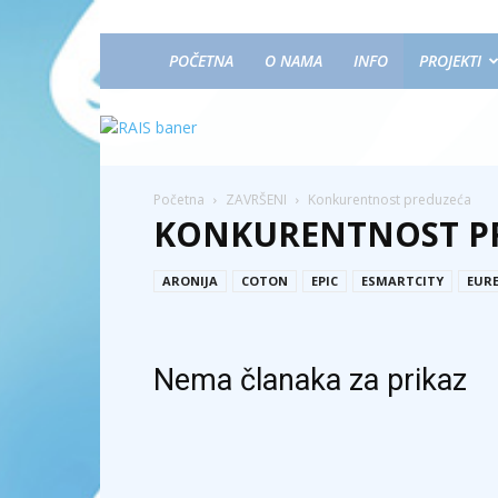
POČETNA
O NAMA
INFO
PROJEKTI
Početna
ZAVRŠENI
Konkurentnost preduzeća
KONKURENTNOST P
ARONIJA
COTON
EPIC
ESMARTCITY
EUR
Nema članaka za prikaz