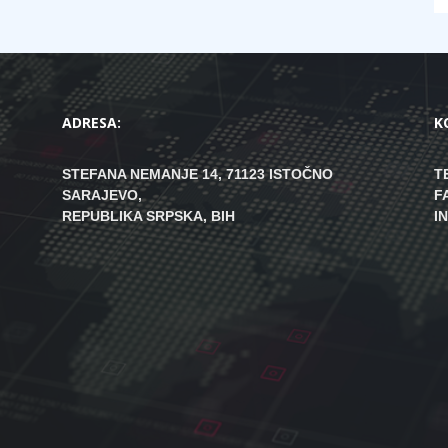
ADRESA:
K
STEFANA NEMANJE 14, 71123 ISTOČNO
T
SARAJEVO,
F
REPUBLIKA SRPSKA, BIH
I