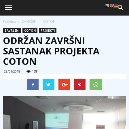
Početna
ZAVRŠENI
COTON
ZAVRŠENI
COTON
PROJEKTI
ODRŽAN ZAVRŠNI
SASTANAK PROJEKTA
COTON
29/01/2018
1781