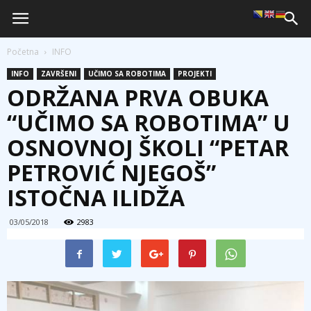
Početna
INFO
INFO
ZAVRŠENI
UČIMO SA ROBOTIMA
PROJEKTI
ODRŽANA PRVA OBUKA
“UČIMO SA ROBOTIMA” U
OSNOVNOJ ŠKOLI “PETAR
PETROVIĆ NJEGOŠ”
ISTOČNA ILIDŽA
03/05/2018
2983