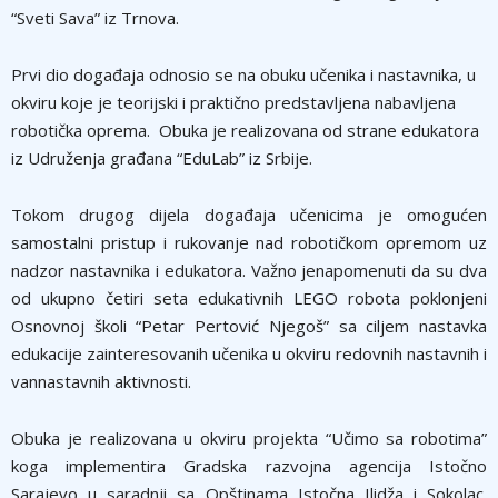
“Sveti Sava” iz Trnova.
Prvi dio događaja odnosio se na obuku učenika i nastavnika, u
okviru koje je teorijski i praktično predstavljena nabavljena
robotička oprema. Obuka je realizovana od strane edukatora
iz Udruženja građana “EduLab” iz Srbije.
Tokom drugog dijela događaja učenicima je omogućen
samostalni pristup i rukovanje nad robotičkom opremom uz
nadzor nastavnika i edukatora. Važno jenapomenuti da su dva
od ukupno četiri seta edukativnih LEGO robota poklonjeni
Osnovnoj školi “Petar Pertović Njegoš” sa ciljem nastavka
edukacije zainteresovanih učenika u okviru redovnih nastavnih i
vannastavnih aktivnosti.
Obuka je realizovana u okviru projekta “Učimo sa robotima”
koga implementira Gradska razvojna agencija Istočno
Sarajevo u saradnji sa Opštinama Istočna Ilidža i Sokolac.