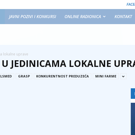
FAC
JAVNI POZIVI I KONKURSI
ONLINE RADIONICA
KONTAKT
a lokalne uprave
 U JEDINICAMA LOKALNE UPR
ELSMED
GRASP
KONKURENTNOST PREDUZEĆA
MINI FARME