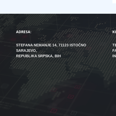
ADRESA:
K
STEFANA NEMANJE 14, 71123 ISTOČNO
T
SARAJEVO,
F
REPUBLIKA SRPSKA, BIH
I