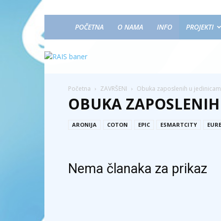
POČETNA
O NAMA
INFO
PROJEKTI
Početna
ZAVRŠENI
Obuka zaposlenih u jedinicam
OBUKA ZAPOSLENIH
ARONIJA
COTON
EPIC
ESMARTCITY
EUR
Nema članaka za prikaz