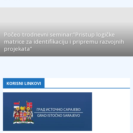
Počeo trodnevni seminar:”Pristup logičke
matrice za identifikaciju i pripremu razvojnih
projekata”
KORISNI LINKOVI