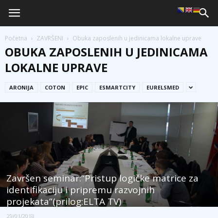
Početna
ZAVRŠENI
Obuka zaposlenih u jedinicama lokalne uprave
OBUKA ZAPOSLENIH U JEDINICAMA
LOKALNE UPRAVE
ARONIJA
COTON
EPIC
ESMARTCITY
EURELSMED
Završen seminar:”Pristup logičke matrice za
identifikaciju i pripremu razvojnih
projekata”(prilog:ELTA TV)
29/01/2018