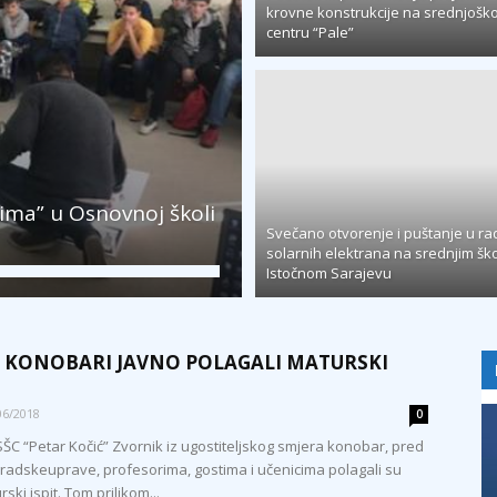
krovne konstrukcije na srednjošk
centru “Pale”
ima” u Osnovnoj školi
Svečano otvorenje i puštanje u rad
solarnih elektrana na srednjim šk
Istočnom Sarajevu
 KONOBARI JAVNO POLAGALI MATURSKI
06/2018
0
SŠC “Petar Kočić” Zvornik iz ugostiteljskog smjera konobar, pred
gradskeuprave, profesorima, gostima i učenicima polagali su
ski ispit. Tom prilikom...