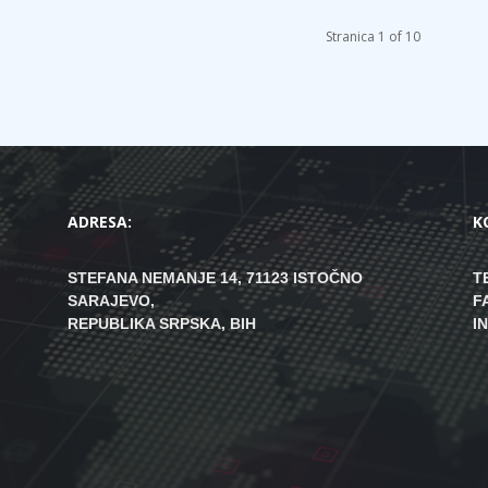
Stranica 1 of 10
ADRESA:
K
STEFANA NEMANJE 14, 71123 ISTOČNO
T
SARAJEVO,
F
REPUBLIKA SRPSKA, BIH
I