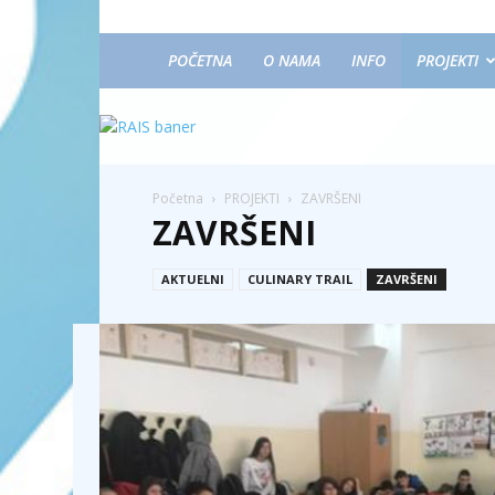
POČETNA
O NAMA
INFO
PROJEKTI
Početna
PROJEKTI
ZAVRŠENI
ZAVRŠENI
AKTUELNI
CULINARY TRAIL
ZAVRŠENI