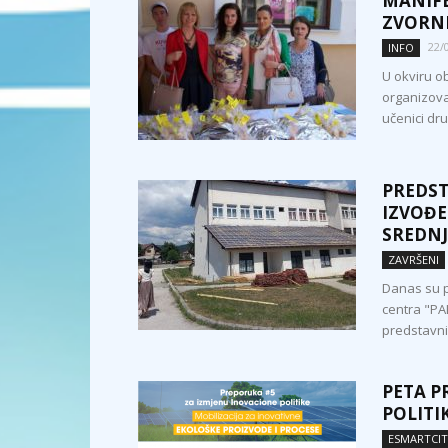
MANIFE
ZVORN
22/
INFO
U okviru o
organizova
učenici dru
PREDST
IZVOĐE
SREDNJ
ZAVRŠENI
Danas su p
centra "PA
predstavni
PETA P
POLITI
ESMARTCI