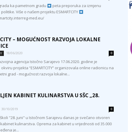
a grada ka pametnom gradu
peta preporuka za izmjenu
 politike. Više o našem projektu ESMARTCITY
martcity.interreg-med.eu/
CITY – MOGUĆNOST RAZVOJA LOKALNE
ICE
18/06/2020
TY
0
zvojna agencija Istočno Sarajevo 17.06.2020. godine je
 okviru projekta “ESMARTCITY” organizovala online radionicu na
tni grad - mogućnost razvoja lokalne...
JEN KABINET KULINARSTVA U SŠC „28.
30/10/2019
0
 školi "28. juni" u Istočnom Sarajevu danas je svečano otvoren
 kabinet kulinarstva. Oprema za kabinet u vrijednosti od 35.000
eđena je...