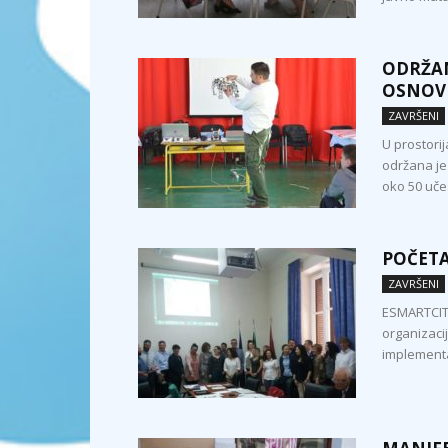
ODRŽAN
OSNOVN
ZAVRŠENI
U prostori
održana je
oko 50 učes
POČETA
ZAVRŠENI
ESMARTCITY 
organizacij
implementac