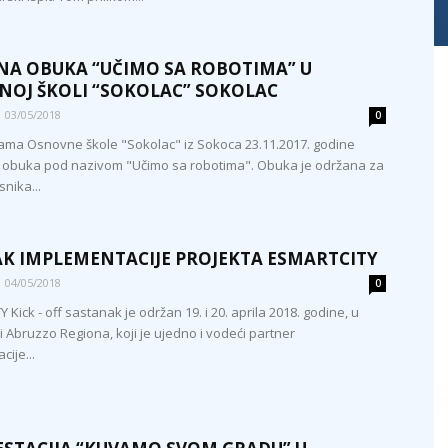
A OBUKA “UČIMO SA ROBOTIMA” U
OJ ŠKOLI “SOKOLAC” SOKOLAC
03/05/2018
0
jama Osnovne škole "Sokolac" iz Sokoca 23.11.2017. godine
 obuka pod nazivom "Učimo sa robotima". Obuka je održana za
nika...
K IMPLEMENTACIJE PROJEKTA ESMARTCITY
04/05/2018
0
Kick - off sastanak je održan 19. i 20. aprila 2018. godine, u
i Abruzzo Regiona, koji je ujedno i vodeći partner
ije...