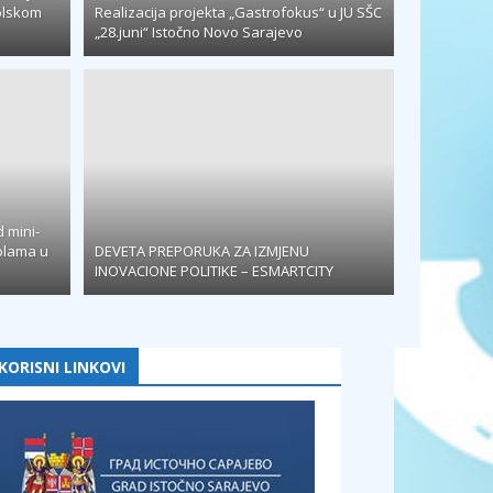
olskom
Realizacija projekta „Gastrofokus“ u JU SŠC
„28.juni“ Istočno Novo Sarajevo
 mini-
olama u
DEVETA PREPORUKA ZA IZMJENU
INOVACIONE POLITIKE – ESMARTCITY
KORISNI LINKOVI