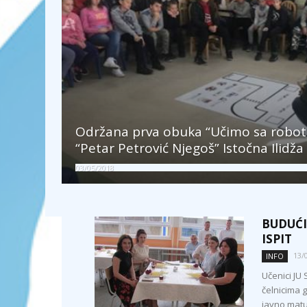
Održana prva obuka “Učimo sa robot
“Petar Petrović Njegoš” Istočna Ilidža
03/05/2018
BUDUĆI
ISPIT
13/
INFO
Učenici JU 
čelnicima 
javno matur