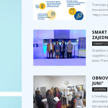
Tranzicij
Inovacione
https://es
SMART 
ZAJEDN
ESMARTCI
Gradska ra
uspješno u
temu “Pame
OBNOVL
JUNI“
ZAVRŠENI
U Srednjoj
obnovljeni
KM obezbij