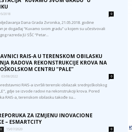
STACIJA “KUVAMO SVOM GRADU” U
IKU
05/2018
0
bilježavanja Dana Grada Zvronika, 21.05.2018. godine
n je događaj “Kuvamo svom gradu” u kojem su učestvovali
gog razreda JU SŠC “Petar...
AVNICI RAIS-A U TERENSKOM OBILASKU
NJA RADOVA REKONSTRUKCIJE KROVA NA
OŠKOLSKOM CENTRU “PALE”
03/08/2022
0
redstavnici RAIS-a izvršili terenski obilazak srednjoškolskog
LE", gdje se izvode radovi na rekonstrukciji krova. Pored
ka RAIS-a, terenskom obilasku takođe su...
REPORUKA ZA IZMJENU INOVACIONE
KE – ESMARTCITY
15/07/2020
TY
0