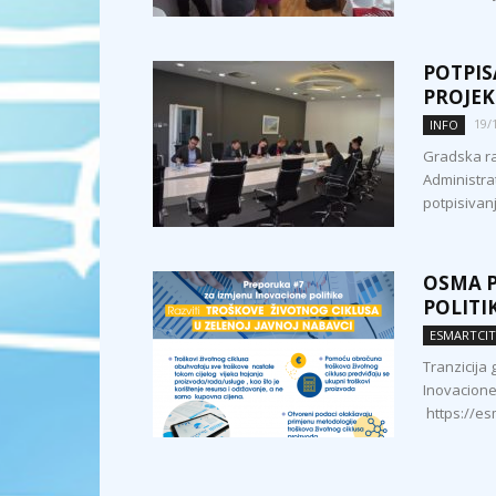
POTPI
PROJEK
19/
INFO
Gradska ra
Administra
potpisivan
OSMA P
POLITI
ESMARTCI
Tranzicij
Inovacione
https://es