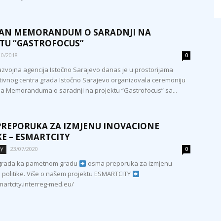
SAN MEMORANDUM O SARADNJI NA
TU “GASTROFOCUS”
10/2018
0
zvojna agencija Istočno Sarajevo danas je u prostorijama
tivnog centra grada Istočno Sarajevo organizovala ceremoniju
ja Memoranduma o saradnji na projektu “Gastrofocus” sa...
REPORUKA ZA IZMJENU INOVACIONE
KE – ESMARTCITY
23/07/2020
TY
0
a grada ka pametnom gradu
osma preporuka za izmjenu
 politike. Više o našem projektu ESMARTCITY
martcity.interreg-med.eu/