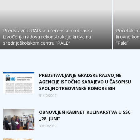
Predstavnici RAIS-a u terenskom obilasku
Početak im
izvođenja radova rekonstrukcije krova na
krovne kon
srednjoškolskom centru “PALE”
“Pale”
PREDSTAVLJANJE GRADSKE RAZVOJNE
AGENCIJE ISTOČNO SARAJEVO U ČASOPISU
SPOLJNOTRGOVINSKE KOMORE BIH
31/10/2019
OBNOVLJEN KABINET KULINARSTVA U SŠC
„28. JUNI“
30/10/2019