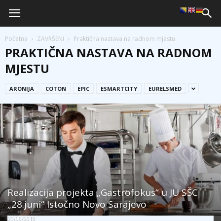
Početna
ZAVRŠENI
Praktična nastava na radnom mjestu
PRAKTIČNA NASTAVA NA RADNOM
MJESTU
ARONIJA
COTON
EPIC
ESMARTCITY
EURELSMED
Realizacija projekta „Gastrofokus“ u JU SŠC
„28.juni“ Istočno Novo Sarajevo
23/08/2018