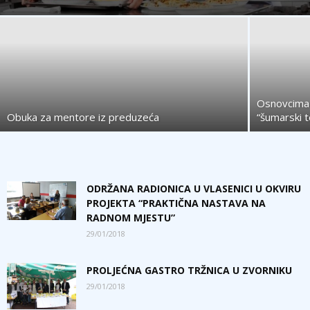
Osnovcima 
Obuka za mentore iz preduzeća
“šumarski t
ODRŽANA RADIONICA U VLASENICI U OKVIRU
PROJEKTA “PRAKTIČNA NASTAVA NA
RADNOM MJESTU”
29/01/2018
PROLJEĆNA GASTRO TRŽNICA U ZVORNIKU
29/01/2018